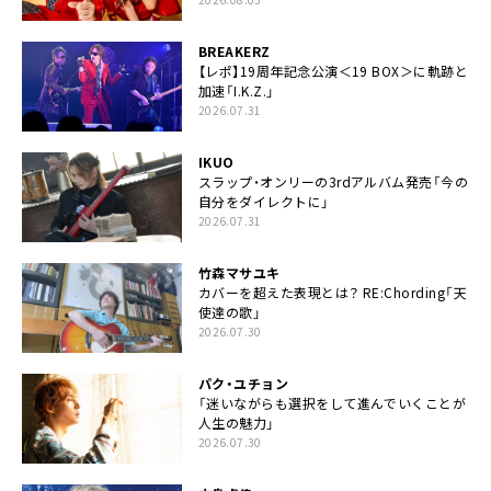
BREAKERZ
【レポ】19周年記念公演＜19 BOX＞に軌跡と
加速「I.K.Z.」
2026.07.31
IKUO
スラップ・オンリーの3rdアルバム発売「今の
自分をダイレクトに」
2026.07.31
竹森マサユキ
カバーを超えた表現とは？ RE:Chording「天
使達の歌」
2026.07.30
パク・ユチョン
「迷いながらも選択をして進んでいくことが
人生の魅力」
2026.07.30