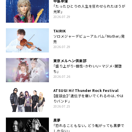
中島卓偉
「たったひとりの人生を狂わせられたほうが
光栄」
2026.07.29
TAIRIK
ソロメジャーデビューアルバム『Mother』発
売
2026.07.29
東京メルヘン倶楽部
「盛り上がり・個性・かわいい・マジメ・闇堕
ち」
2026.07.26
ATSUGI Hi！Thunder Rock Festival
【座談会】「遺伝子を継いでくれるのは、やは
りバンド」
2026.07.25
黒夢
「恐れることもない。どう転がっても黒夢で
しかない」