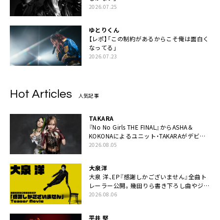
2026.07.25
ゆとりくん
【レポ】「この制約があるからこそ俺は面白く
なってる」
2026.07.23
Hot Articles
人気記事
TAKARA
『No No Girls THE FINAL』からASHA＆
KOKONAによるユニット・TAKARAがデビュ
ー
2026.08.05
大泉洋
大泉 洋、EP『感謝しかございません』全曲ト
レーラー公開。幾田りら書き下ろし曲やジャ
ズピアニスト・小曽根真による提供曲のレコ
2026.08.06
ーディング映像の一部解禁も
平井 堅