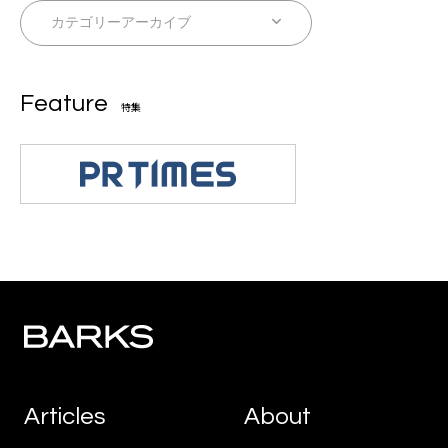
Feature
特集
Articles
About