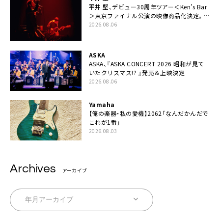
平井 堅、デビュー30周年ツアー＜Ken’s Bar
＞東京ファイナル公演の映像商品化決定。ブ
ックレットには平井堅のメッセージ掲載も
2026.08.06
ASKA
ASKA、『ASKA CONCERT 2026 昭和が見て
いたクリスマス!? 』発売＆上映決定
2026.08.06
Yamaha
【俺の楽器・私の愛機】2062「なんだかんだで
これが1番」
2026.08.03
Archives
アーカイブ