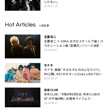
しかない」
2026.07.25
Hot Articles
人気記事
玉置浩二
玉置浩二 × ASKA、壮大なスケールで描くコ
ラボレーション曲「音銀河」リリース決定。
カップリングには新曲「命の宿り」収録も
2026.08.07
モナキ
モナキ、新曲「すみなすものは心なりけり」
MV公開。RECのギターにEvery Little Thing・
伊藤一朗参加も
2026.08.07
米米CLUB
米米CLUB、“令和8年8月8日・米米CLUBの
日”の午後8時に40周年ライブより
「FANtachy medley」を88年限定公開
2026.08.07