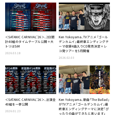
＜SATANIC CARNIVAL’26＞、2日間
Ken Yokoyama、TVアニメ『ゴール
計40組のタイムテーブル公開＋大
デンカムイ』最終章エンディングテ
トリはSiM
ーマ収録4曲入りCD発売決定＋レ
コ発ツアーを5月開催
2026.03.18
2026.02.03
＜SATANIC CARNIVAL’26＞、出演全
Ken Yokoyama、新曲「The Ballad」
40組を一挙公開
がTVアニメ『ゴールデンカムイ』最
終章エンディングテーマに決定「ぴ
2026.01.23
ったりの曲ができたと思います」