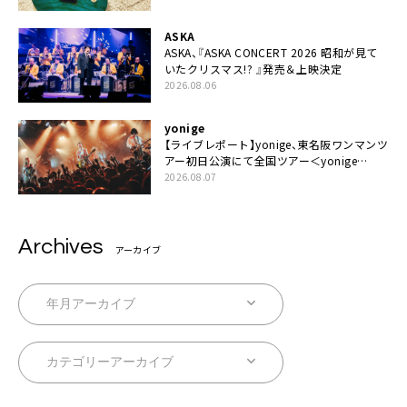
ASKA
ASKA、『ASKA CONCERT 2026 昭和が見て
いたクリスマス!? 』発売＆上映決定
2026.08.06
yonige
【ライブレポート】yonige、東名阪ワンマンツ
アー初日公演にて全国ツアー＜yonige
tough love tour＞の開催発表「『みんなをも
2026.08.07
う一度恋させよう』っていうテーマで動いて
る」
Archives
アーカイブ