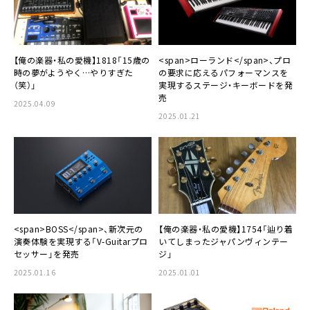
【俺の楽器・私の愛機】1818「15歳の
<span>ローランド</span>、プロ
時の夢がようやく…やりすぎた
の要求に応えるパフォーマンスを
（笑）」
実現するステージ・キーボードを発
売
2025.04.09
2025.01.21
<span>BOSS</span>、新次元の
【俺の楽器・私の愛機】1754「辿り着
演奏体験を実現する「V-Guitarプロ
いてしまったジャパンヴィンテー
セッサー」を発売
ジ」
2025.01.16
2025.01.01