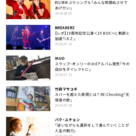
約2年半ぶりシングル「みんな笑顔ぬさせで
あげだい」
2026.08.05
BREAKERZ
【レポ】19周年記念公演＜19 BOX＞に軌跡と
加速「I.K.Z.」
2026.07.31
IKUO
スラップ・オンリーの3rdアルバム発売「今の
自分をダイレクトに」
2026.07.31
竹森マサユキ
カバーを超えた表現とは？ RE:Chording「天
使達の歌」
2026.07.30
パク・ユチョン
「迷いながらも選択をして進んでいくことが
人生の魅力」
2026.07.30