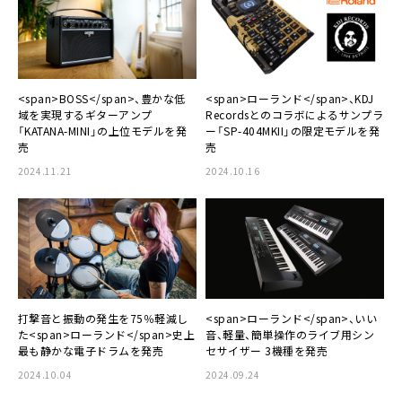
<span>BOSS</span>、豊かな低
<span>ローランド</span>、KDJ
域を実現するギターアンプ
Recordsとのコラボによるサンプラ
「KATANA-MINI」の上位モデルを発
ー「SP-404MKII」の限定モデルを発
売
売
2024.11.21
2024.10.16
打撃音と振動の発生を75％軽減し
<span>ローランド</span>、いい
た<span>ローランド</span>史上
音、軽量、簡単操作のライブ用シン
最も静かな電子ドラムを発売
セサイザー 3機種を発売
2024.10.04
2024.09.24