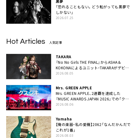
黒夢
「恐れることもない。どう転がっても黒夢で
しかない」
2026.07.25
Hot Articles
人気記事
TAKARA
『No No Girls THE FINAL』からASHA＆
KOKONAによるユニット・TAKARAがデビュ
ー
2026.08.05
Mrs. GREEN APPLE
Mrs. GREEN APPLE、2連覇を達成した
『MUSIC AWARDS JAPAN 2026』での「クス
シキ」ライブパフォーマンスをYouTube公開
2026.08.06
Yamaha
【俺の楽器・私の愛機】2062「なんだかんだで
これが1番」
2026.08.03