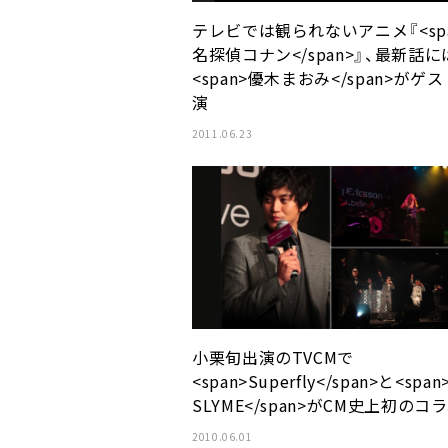
テレビでは観られないアニメ『<spa
名探偵コナン</span>』、最新話に
<span>優木まおみ</span>がゲ
演
2011.06.23
小栗旬出演のTVCMで
<span>Superfly</span>と<span
SLYME</span>がCM史上初のコ
2010.06.01