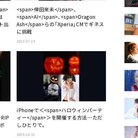
n>
<span>倖田來未</span>、
は
<span>AI</span>、<span>Dragon
スト出
Ash</span>らの「Xperia」CMでギネス
に挑戦
2010.07.14
iPhoneで＜<span>ハロウィンパーテ
>RIP
ィー</span>＞を開催する方法…ただ
ラボ
しひとりで。
2009.10.31