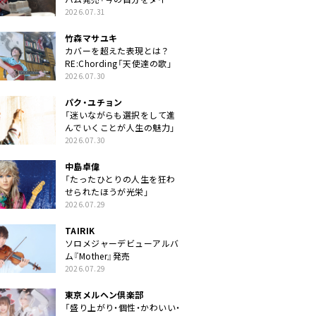
クトに」
2026.07.31
竹森マサユキ
カバーを超えた表現とは？
RE:Chording「天使達の歌」
2026.07.30
パク・ユチョン
「迷いながらも選択をして進
んでいくことが人生の魅力」
2026.07.30
中島卓偉
「たったひとりの人生を狂わ
せられたほうが光栄」
2026.07.29
TAIRIK
ソロメジャーデビューアルバ
ム『Mother』発売
2026.07.29
東京メルヘン倶楽部
「盛り上がり・個性・かわいい・