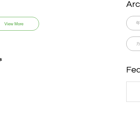
Arc
View More
事
Fea