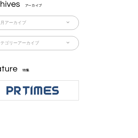
hives
アーカイブ
ture
特集