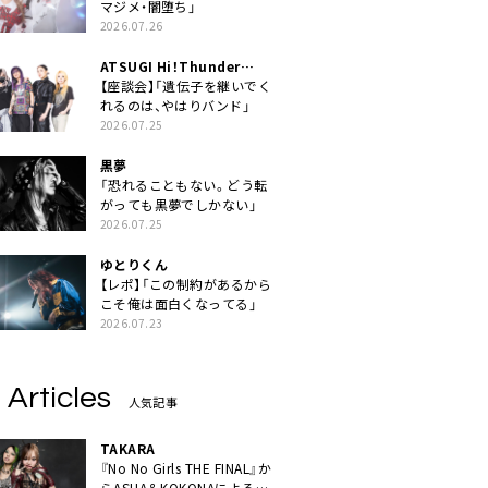
マジメ・闇堕ち」
2026.07.26
ATSUGI Hi！Thunder
Rock Festival
【座談会】「遺伝子を継いでく
れるのは、やはりバンド」
2026.07.25
黒夢
「恐れることもない。どう転
がっても黒夢でしかない」
2026.07.25
ゆとりくん
【レポ】「この制約があるから
こそ俺は面白くなってる」
2026.07.23
 Articles
人気記事
TAKARA
『No No Girls THE FINAL』か
らASHA＆KOKONAによるユ