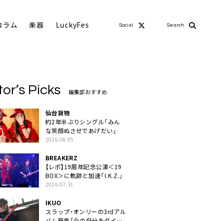
コラム
楽器
LuckyFes
Social
Search
tor’s Picks
編集部おすすめ
仙台貨物
約2年半ぶりシングル「みん
な笑顔ぬさせであげだい」
2026.08.05
BREAKERZ
【レポ】19周年記念公演＜19
BOX＞に軌跡と加速「I.K.Z.」
2026.07.31
IKUO
スラップ・オンリーの3rdアル
バム発売「今の自分をダイレ