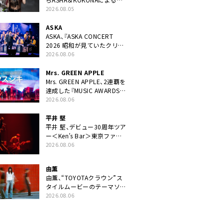
ニット・TAKARAがデビュー
2026.08.05
ASKA
ASKA、『ASKA CONCERT
2026 昭和が見ていたクリス
マス!? 』発売＆上映決定
2026.08.06
Mrs. GREEN APPLE
Mrs. GREEN APPLE、2連覇を
達成した『MUSIC AWARDS
JAPAN 2026』での「クスシ
2026.08.06
キ」ライブパフォーマンスを
YouTube公開
平井 堅
平井 堅、デビュー30周年ツア
ー＜Ken’s Bar＞東京ファイ
ナル公演の映像商品化決定。
2026.08.06
ブックレットには平井堅のメ
ッセージ掲載も
由薫
由薫、“TOYOTAクラウン”ス
タイルムービーのテーマソン
グ「OUT」に「音楽を通じてわ
2026.08.06
かりあうということ」