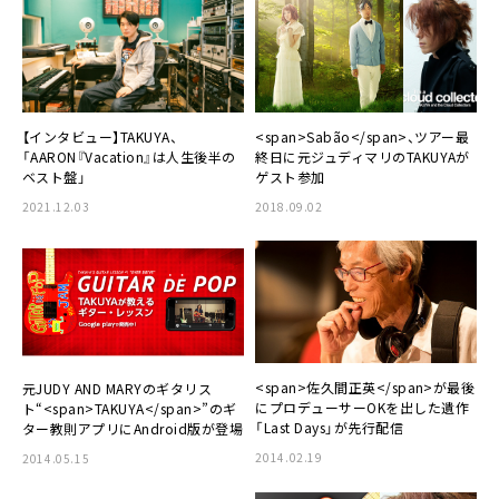
【インタビュー】TAKUYA、
<span>Sabão</span>、ツアー最
「AARON『Vacation』は人生後半の
終日に元ジュディマリのTAKUYAが
ベスト盤」
ゲスト参加
2021.12.03
2018.09.02
<span>佐久間正英</span>が最後
元JUDY AND MARYのギタリス
にプロデューサーOKを出した遺作
ト“<span>TAKUYA</span>”のギ
「Last Days」が先行配信
ター教則アプリにAndroid版が登場
2014.02.19
2014.05.15