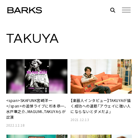
TAKUYA
<span>SKAFUNK宮崎洋一
【楽器人インタビュー】TAKUYAが描
</span>の追悼ライブに杉本恭一、
く成功への道筋「アウェイに強い人
水戸華之介、MAGUMI、TAKUYAらが
にならないとダメだよ」
出演
2021.12.13
2022.12.18