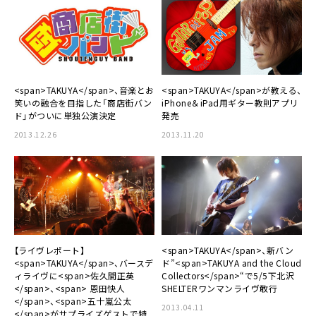
<span>TAKUYA</span>、音楽とお
<span>TAKUYA</span>が教える、
笑いの融合を目指した「商店街バン
iPhone＆iPad用ギター教則アプリ
ド」がついに単独公演決定
発売
2013.12.26
2013.11.20
【ライヴレポート】
<span>TAKUYA</span>、新バン
<span>TAKUYA</span>、バースデ
ド”<span>TAKUYA and the Cloud
ィライヴに<span>佐久間正英
Collectors</span>“で5/5下北沢
</span>、<span> 恩田快人
SHELTERワンマンライヴ敢行
</span>、<span>五十嵐公太
2013.04.11
</span>がサプライズゲストで特