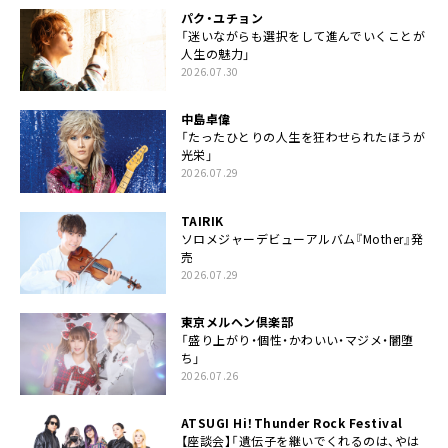
パク・ユチョン
「迷いながらも選択をして進んでいくことが
人生の魅力」
2026.07.30
中島卓偉
「たったひとりの人生を狂わせられたほうが
光栄」
2026.07.29
TAIRIK
ソロメジャーデビューアルバム『Mother』発
売
2026.07.29
東京メルヘン倶楽部
「盛り上がり・個性・かわいい・マジメ・闇堕
ち」
2026.07.26
ATSUGI Hi！Thunder Rock Festival
【座談会】「遺伝子を継いでくれるのは、やは