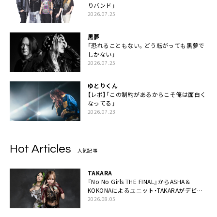
りバンド」
2026.07.25
黒夢
「恐れることもない。どう転がっても黒夢で
しかない」
2026.07.25
ゆとりくん
【レポ】「この制約があるからこそ俺は面白く
なってる」
2026.07.23
Hot Articles
人気記事
TAKARA
『No No Girls THE FINAL』からASHA＆
KOKONAによるユニット・TAKARAがデビュ
ー
2026.08.05