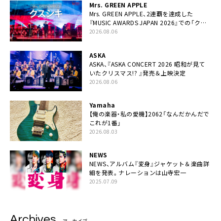
Mrs. GREEN APPLE
Mrs. GREEN APPLE、2連覇を達成した
『MUSIC AWARDS JAPAN 2026』での「クス
シキ」ライブパフォーマンスをYouTube公開
2026.08.06
ASKA
ASKA、『ASKA CONCERT 2026 昭和が見て
いたクリスマス!? 』発売＆上映決定
2026.08.06
Yamaha
【俺の楽器・私の愛機】2062「なんだかんだで
これが1番」
2026.08.03
NEWS
NEWS、アルバム『変身』ジャケット＆楽曲詳
細を発表。ナレーションは⼭寺宏⼀
2025.07.09
Archives
アーカイブ