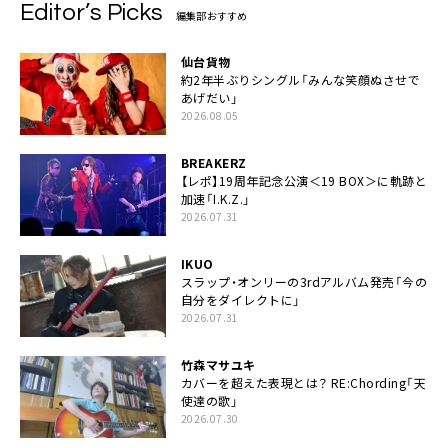
Editor’s Picks
編集部おすすめ
仙台貨物
約2年半ぶりシングル「みんな笑顔ぬさせで
あげだい」
2026.08.05
BREAKERZ
【レポ】19周年記念公演＜19 BOX＞に軌跡と
加速「I.K.Z.」
2026.07.31
IKUO
スラップ・オンリーの3rdアルバム発売「今の
自分をダイレクトに」
2026.07.31
竹森マサユキ
カバーを超えた表現とは？ RE:Chording「天
使達の歌」
2026.07.30