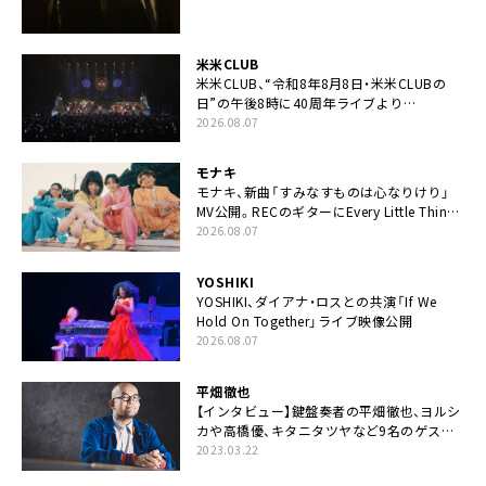
米米CLUB
米米CLUB、“令和8年8月8日・米米CLUBの
日”の午後8時に40周年ライブより
「FANtachy medley」を88年限定公開
2026.08.07
モナキ
モナキ、新曲「すみなすものは心なりけり」
MV公開。RECのギターにEvery Little Thing・
伊藤一朗参加も
2026.08.07
YOSHIKI
YOSHIKI、ダイアナ・ロスとの共演「If We
Hold On Together」ライブ映像公開
2026.08.07
平畑徹也
【インタビュー】鍵盤奏者の平畑徹也、ヨルシ
カや高橋優、キタニタツヤなど9名のゲスト
を迎えた初アルバムに音楽人生の総括「自分
2023.03.22
自身を再確認できた」