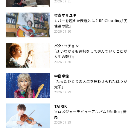
2026.07.31
竹森マサユキ
カバーを超えた表現とは？ RE:Chording「天
使達の歌」
2026.07.30
パク・ユチョン
「迷いながらも選択をして進んでいくことが
人生の魅力」
2026.07.30
中島卓偉
「たったひとりの人生を狂わせられたほうが
光栄」
2026.07.29
TAIRIK
ソロメジャーデビューアルバム『Mother』発
売
2026.07.29