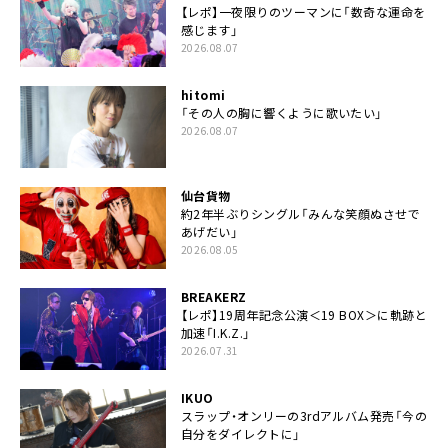
【レポ】一夜限りのツーマンに「数奇な運命を
感じます」
2026.08.07
hitomi
「その人の胸に響くように歌いたい」
2026.08.07
仙台貨物
約2年半ぶりシングル「みんな笑顔ぬさせで
あげだい」
2026.08.05
BREAKERZ
【レポ】19周年記念公演＜19 BOX＞に軌跡と
加速「I.K.Z.」
2026.07.31
IKUO
スラップ・オンリーの3rdアルバム発売「今の
自分をダイレクトに」