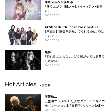
東京メルヘン倶楽部
「盛り上がり・個性・かわいい・マジメ・闇堕
ち」
2026.07.26
ATSUGI Hi！Thunder Rock Festival
【座談会】「遺伝子を継いでくれるのは、やは
りバンド」
2026.07.25
黒夢
「恐れることもない。どう転がっても黒夢で
しかない」
2026.07.25
Hot Articles
人気記事
玉置浩二
玉置浩二 × ASKA、壮大なスケールで描くコ
ラボレーション曲「音銀河」リリース決定。
カップリングには新曲「命の宿り」収録も
2026.08.07