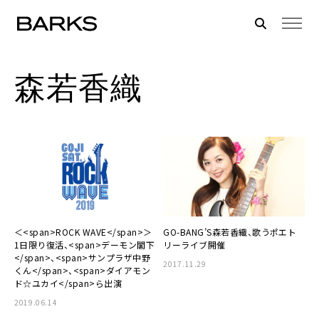
森若香織
＜<span>ROCK WAVE</span>＞
GO-BANG’S森若香織、歌うポエト
1日限り復活、<span>デーモン閣下
リーライブ開催
</span>、<span>サンプラザ中野
2017.11.29
くん</span>、<span>ダイアモン
ド☆ユカイ</span>ら出演
2019.06.14