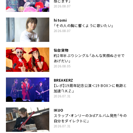
感じます」
2026.08.07
hitomi
「その人の胸に響くように歌いたい」
2026.08.07
仙台貨物
約2年半ぶりシングル「みんな笑顔ぬさせで
あげだい」
2026.08.05
BREAKERZ
【レポ】19周年記念公演＜19 BOX＞に軌跡と
加速「I.K.Z.」
2026.07.31
IKUO
スラップ・オンリーの3rdアルバム発売「今の
自分をダイレクトに」
2026.07.31