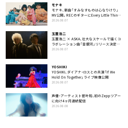
モナキ
モナキ、新曲「すみなすものは心なりけり」
MV公開。RECのギターにEvery Little Thing・
伊藤一朗参加も
2026.08.07
玉置浩二
玉置浩二 × ASKA、壮大なスケールで描くコ
ラボレーション曲「音銀河」リリース決定。
カップリングには新曲「命の宿り」収録も
2026.08.07
YOSHIKI
YOSHIKI、ダイアナ・ロスとの共演「If We
Hold On Together」ライブ映像公開
2026.08.07
声優・アーティスト菅叶和、初のZeppツアー
に向け4ヶ月連続配信
2026.08.08