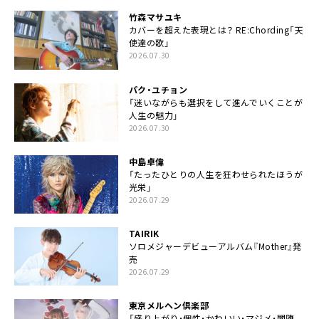
竹森マサユキ
カバーを超えた表現とは？ RE:Chording「天
使達の歌」
2026.07.30
パク・ユチョン
「迷いながらも選択をして進んでいくことが
人生の魅力」
2026.07.30
中島卓偉
「たったひとりの人生を狂わせられたほうが
光栄」
2026.07.29
TAIRIK
ソロメジャーデビューアルバム『Mother』発
売
2026.07.29
東京メルヘン倶楽部
「盛り上がり・個性・かわいい・マジメ・闇堕