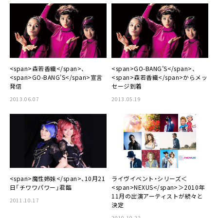
<span>森若香織</span>、
<span>GO-BANG’S</span>、
<span>GO-BANG’S</span>宣言
<span>森若香織</span>からメッ
発信
セージ到着
2013.06.07
2013.05.19
<span>魔性姉妹</span>、10月21
ライヴイベント・シリーズ＜
日「チワワパワー」君臨
<span>NEXUS</span>＞2010年
11月の出演アーティストが続々と
2011.10.17
決定
2010.10.22