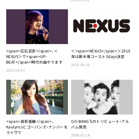
<span>広石武彦</span>、＜
＜<span>NEXUS</span>＞2010
NEXUS＞で<span>UP-
年は新木場コースト3days決定
BEAT</span>時代の曲やります
2010.04.20
2010.06.03
<span>森若香織</span>、
GO-BANG’Sのトリビュート・アル
Kaolyricsとゴーバンズ・ナンバーを
バム発売
ライヴで
2008.03.16