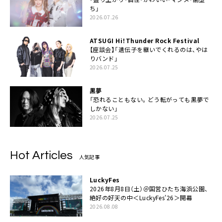
ち」
2026.07.26
ATSUGI Hi！Thunder Rock Festival
【座談会】「遺伝子を継いでくれるのは、やは
りバンド」
2026.07.25
黒夢
「恐れることもない。どう転がっても黒夢で
しかない」
2026.07.25
Hot Articles
人気記事
LuckyFes
2026年8月8日（土）＠国営ひたち海浜公園、
絶好の好天の中＜LuckyFes’26＞開幕
2026.08.08