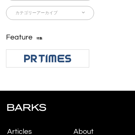
Feature
特集
Articles
About