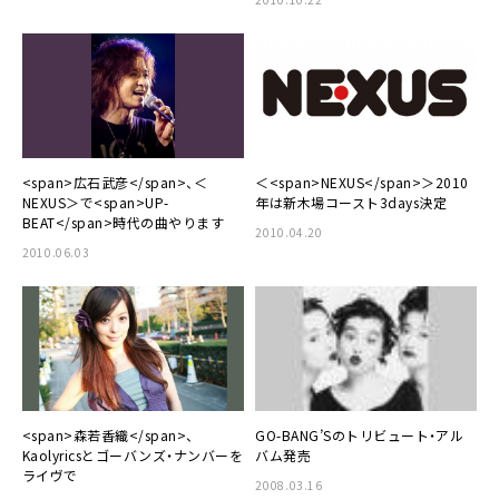
<span>広石武彦</span>、＜
＜<span>NEXUS</span>＞2010
NEXUS＞で<span>UP-
年は新木場コースト3days決定
BEAT</span>時代の曲やります
2010.04.20
2010.06.03
<span>森若香織</span>、
GO-BANG’Sのトリビュート・アル
Kaolyricsとゴーバンズ・ナンバーを
バム発売
ライヴで
2008.03.16