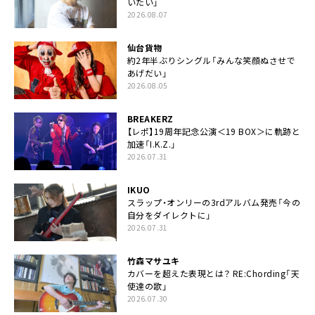
いたい」
2026.08.07
仙台貨物
約2年半ぶりシングル「みんな笑顔ぬさせで
あげだい」
2026.08.05
BREAKERZ
【レポ】19周年記念公演＜19 BOX＞に軌跡と
加速「I.K.Z.」
2026.07.31
IKUO
スラップ・オンリーの3rdアルバム発売「今の
自分をダイレクトに」
2026.07.31
竹森マサユキ
カバーを超えた表現とは？ RE:Chording「天
使達の歌」
2026.07.30