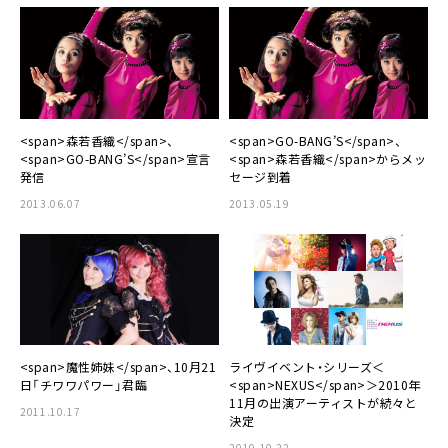
<span>森若香織</span>、
<span>GO-BANG’S</span>、
<span>GO-BANG’S</span>宣言
<span>森若香織</span>からメッ
発信
セージ到着
2013.06.07
2013.05.19
<span>魔性姉妹</span>、10月21
ライヴイベント・シリーズ＜
日「チワワパワー」君臨
<span>NEXUS</span>＞2010年
11月の出演アーティストが続々と
2011.10.17
決定
2010.10.22