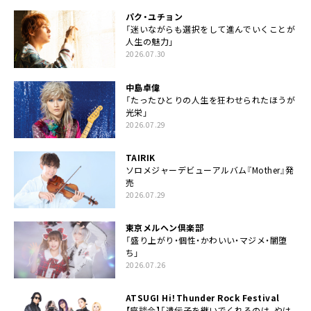
パク・ユチョン
「迷いながらも選択をして進んでいくことが
人生の魅力」
2026.07.30
中島卓偉
「たったひとりの人生を狂わせられたほうが
光栄」
2026.07.29
TAIRIK
ソロメジャーデビューアルバム『Mother』発
売
2026.07.29
東京メルヘン倶楽部
「盛り上がり・個性・かわいい・マジメ・闇堕
ち」
2026.07.26
ATSUGI Hi！Thunder Rock Festival
【座談会】「遺伝子を継いでくれるのは、やは