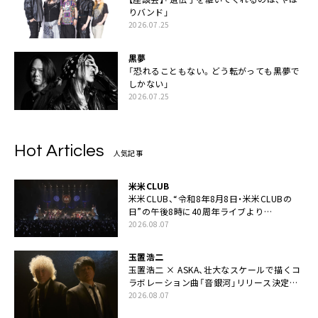
りバンド」
2026.07.25
黒夢
「恐れることもない。どう転がっても黒夢で
しかない」
2026.07.25
Hot Articles
人気記事
米米CLUB
米米CLUB、“令和8年8月8日・米米CLUBの
日”の午後8時に40周年ライブより
「FANtachy medley」を88年限定公開
2026.08.07
玉置浩二
玉置浩二 × ASKA、壮大なスケールで描くコ
ラボレーション曲「音銀河」リリース決定。
カップリングには新曲「命の宿り」収録も
2026.08.07