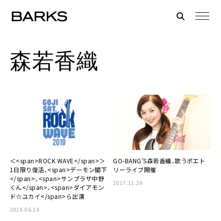
森若香織
＜<span>ROCK WAVE</span>＞
GO-BANG’S森若香織、歌うポエト
1日限り復活、<span>デーモン閣下
リーライブ開催
</span>、<span>サンプラザ中野
2017.11.29
くん</span>、<span>ダイアモン
ド☆ユカイ</span>ら出演
2019.06.14