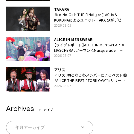
TAKARA
『No No Girls THE FINAL』からASHA＆
KOKONAによるユニット・TAKARAがデビュ
ー
2026.08.05
ALICE IN MENSWEAR
【ライヴレポート】ALICE IN MENSWEAR ×
MASCHERA、ツーマン＜Masquerade in
Wonderland＞に一夜限り豪華共演と14年
2026.08.07
ぶり帰還「数奇な運命を感じます」
アリス
アリス、初となる各メンバーによるベスト盤
『ALICE THE BEST “TORILOGY”』リリース
決定
2026.08.07
Archives
アーカイブ