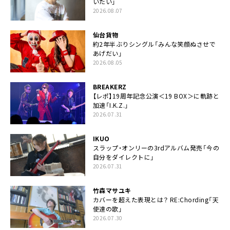
いたい」
2026.08.07
仙台貨物
約2年半ぶりシングル「みんな笑顔ぬさせで
あげだい」
2026.08.05
BREAKERZ
【レポ】19周年記念公演＜19 BOX＞に軌跡と
加速「I.K.Z.」
2026.07.31
IKUO
スラップ・オンリーの3rdアルバム発売「今の
自分をダイレクトに」
2026.07.31
竹森マサユキ
カバーを超えた表現とは？ RE:Chording「天
使達の歌」
2026.07.30