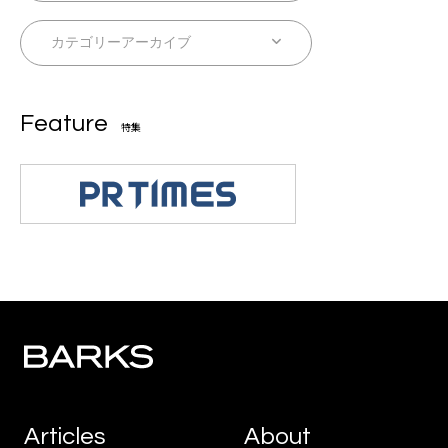
Feature
特集
Articles
About