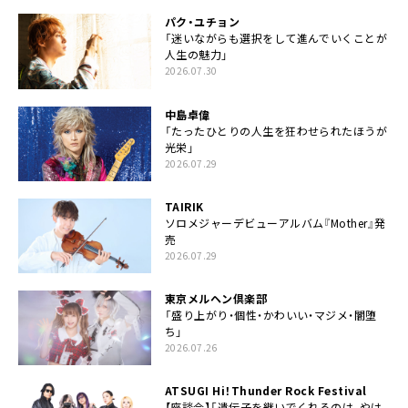
パク・ユチョン
「迷いながらも選択をして進んでいくことが
人生の魅力」
2026.07.30
中島卓偉
「たったひとりの人生を狂わせられたほうが
光栄」
2026.07.29
TAIRIK
ソロメジャーデビューアルバム『Mother』発
売
2026.07.29
東京メルヘン倶楽部
「盛り上がり・個性・かわいい・マジメ・闇堕
ち」
2026.07.26
ATSUGI Hi！Thunder Rock Festival
【座談会】「遺伝子を継いでくれるのは、やは