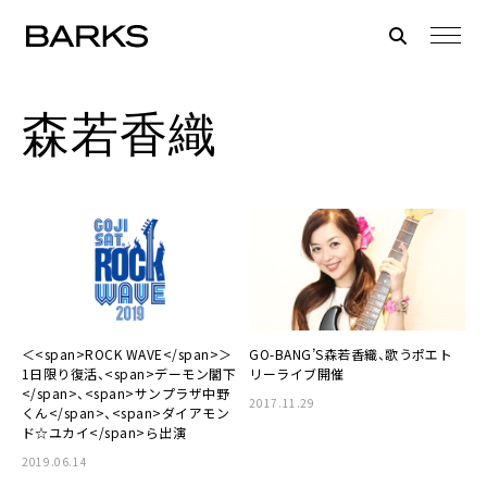
森若香織
＜<span>ROCK WAVE</span>＞
GO-BANG’S森若香織、歌うポエト
1日限り復活、<span>デーモン閣下
リーライブ開催
</span>、<span>サンプラザ中野
2017.11.29
くん</span>、<span>ダイアモン
ド☆ユカイ</span>ら出演
2019.06.14