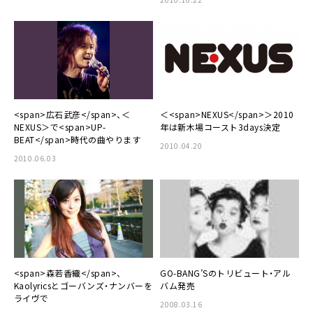
<span>広石武彦</span>、＜
＜<span>NEXUS</span>＞2010
NEXUS＞で<span>UP-
年は新木場コースト3days決定
BEAT</span>時代の曲やります
2010.04.20
2010.06.03
<span>森若香織</span>、
GO-BANG’Sのトリビュート・アル
Kaolyricsとゴーバンズ・ナンバーを
バム発売
ライヴで
2008.03.16