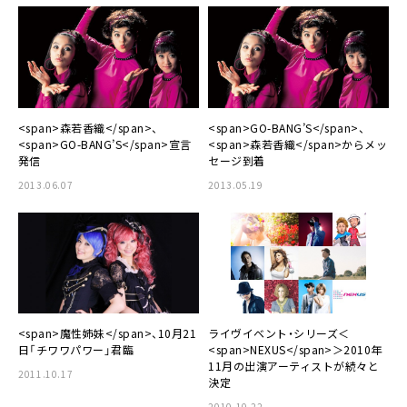
<span>森若香織</span>、
<span>GO-BANG’S</span>、
<span>GO-BANG’S</span>宣言
<span>森若香織</span>からメッ
発信
セージ到着
2013.06.07
2013.05.19
<span>魔性姉妹</span>、10月21
ライヴイベント・シリーズ＜
日「チワワパワー」君臨
<span>NEXUS</span>＞2010年
11月の出演アーティストが続々と
2011.10.17
決定
2010.10.22