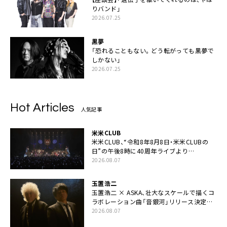
りバンド」
2026.07.25
黒夢
「恐れることもない。どう転がっても黒夢で
しかない」
2026.07.25
Hot Articles
人気記事
米米CLUB
米米CLUB、“令和8年8月8日・米米CLUBの
日”の午後8時に40周年ライブより
「FANtachy medley」を88年限定公開
2026.08.07
玉置浩二
玉置浩二 × ASKA、壮大なスケールで描くコ
ラボレーション曲「音銀河」リリース決定。
カップリングには新曲「命の宿り」収録も
2026.08.07