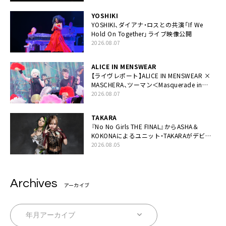
YOSHIKI
YOSHIKI、ダイアナ・ロスとの共演「If We
Hold On Together」ライブ映像公開
2026.08.07
ALICE IN MENSWEAR
【ライヴレポート】ALICE IN MENSWEAR ×
MASCHERA、ツーマン＜Masquerade in
Wonderland＞に一夜限り豪華共演と14年
2026.08.07
ぶり帰還「数奇な運命を感じます」
TAKARA
『No No Girls THE FINAL』からASHA＆
KOKONAによるユニット・TAKARAがデビュ
ー
2026.08.05
Archives
アーカイブ