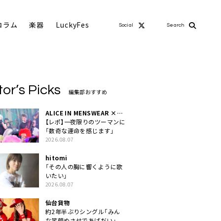
コラム
楽器
LuckyFes
Social
Search
tor’s Picks
編集部おすすめ
ALICE IN MENSWEAR ×
MASCHERA
【レポ】一夜限りのツーマンに
「数奇な運命を感じます」
2026.08.07
hitomi
「その人の胸に響くように歌
いたい」
2026.08.07
仙台貨物
約2年半ぶりシングル「みん
な笑顔ぬさせであげだい」