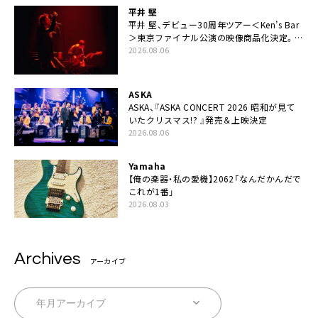
平井 堅
平井 堅、デビュー30周年ツアー＜Ken’s Bar
＞東京ファイナル公演の映像商品化決定。ブ
ックレットには平井堅のメッセージ掲載も
2026.08.06
ASKA
ASKA、『ASKA CONCERT 2026 昭和が見て
いたクリスマス!? 』発売＆上映決定
2026.08.06
Yamaha
【俺の楽器・私の愛機】2062「なんだかんだで
これが1番」
2026.08.03
Archives
アーカイブ