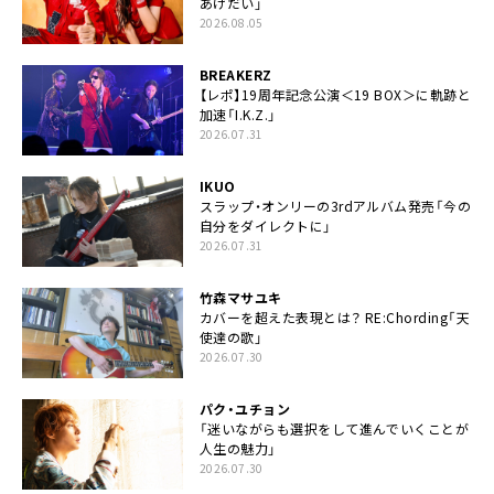
あげだい」
2026.08.05
BREAKERZ
【レポ】19周年記念公演＜19 BOX＞に軌跡と
加速「I.K.Z.」
2026.07.31
IKUO
スラップ・オンリーの3rdアルバム発売「今の
自分をダイレクトに」
2026.07.31
竹森マサユキ
カバーを超えた表現とは？ RE:Chording「天
使達の歌」
2026.07.30
パク・ユチョン
「迷いながらも選択をして進んでいくことが
人生の魅力」
2026.07.30