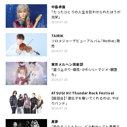
中島卓偉
「たったひとりの人生を狂わせられたほうが
光栄」
2026.07.29
TAIRIK
ソロメジャーデビューアルバム『Mother』発
売
2026.07.29
東京メルヘン倶楽部
「盛り上がり・個性・かわいい・マジメ・闇堕
ち」
2026.07.26
ATSUGI Hi！Thunder Rock Festival
【座談会】「遺伝子を継いでくれるのは、やは
りバンド」
2026.07.25
黒夢
「恐れることもない。どう転がっても黒夢で