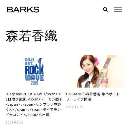
森若香織
＜<span>ROCK WAVE</span>＞
GO-BANG’S森若香織、歌うポエト
1日限り復活、<span>デーモン閣下
リーライブ開催
</span>、<span>サンプラザ中野
2017.11.29
くん</span>、<span>ダイアモン
ド☆ユカイ</span>ら出演
2019.06.14