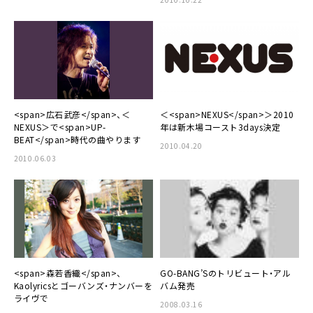
<span>広石武彦</span>、＜
＜<span>NEXUS</span>＞2010
NEXUS＞で<span>UP-
年は新木場コースト3days決定
BEAT</span>時代の曲やります
2010.04.20
2010.06.03
<span>森若香織</span>、
GO-BANG’Sのトリビュート・アル
Kaolyricsとゴーバンズ・ナンバーを
バム発売
ライヴで
2008.03.16