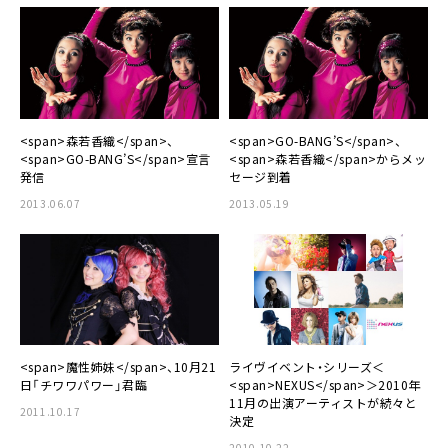
<span>森若香織</span>、
<span>GO-BANG’S</span>、
<span>GO-BANG’S</span>宣言
<span>森若香織</span>からメッ
発信
セージ到着
2013.06.07
2013.05.19
<span>魔性姉妹</span>、10月21
ライヴイベント・シリーズ＜
日「チワワパワー」君臨
<span>NEXUS</span>＞2010年
11月の出演アーティストが続々と
2011.10.17
決定
2010.10.22