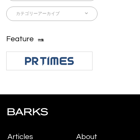
Feature
特集
Articles
About