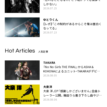
しかない」
2026.07.25
ゆとりくん
【レポ】「この制約があるからこそ俺は面白く
なってる」
2026.07.23
Hot Articles
人気記事
TAKARA
『No No Girls THE FINAL』からASHA＆
KOKONAによるユニット・TAKARAがデビュ
ー
2026.08.05
大泉洋
大泉 洋、EP『感謝しかございません』全曲ト
レーラー公開。幾田りら書き下ろし曲やジャ
ズピアニスト・小曽根真による提供曲のレコ
2026.08.06
ーディング映像の一部解禁も