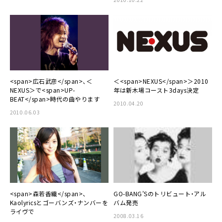
<span>広石武彦</span>、＜
＜<span>NEXUS</span>＞2010
NEXUS＞で<span>UP-
年は新木場コースト3days決定
BEAT</span>時代の曲やります
2010.04.20
2010.06.03
<span>森若香織</span>、
GO-BANG’Sのトリビュート・アル
Kaolyricsとゴーバンズ・ナンバーを
バム発売
ライヴで
2008.03.16