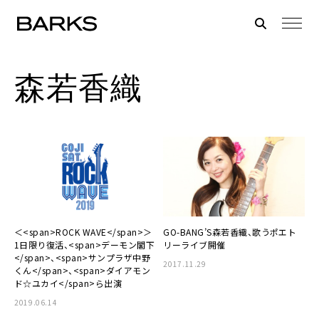
森若香織
＜<span>ROCK WAVE</span>＞
GO-BANG’S森若香織、歌うポエト
1日限り復活、<span>デーモン閣下
リーライブ開催
</span>、<span>サンプラザ中野
2017.11.29
くん</span>、<span>ダイアモン
ド☆ユカイ</span>ら出演
2019.06.14