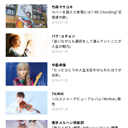
竹森マサユキ
カバーを超えた表現とは？ RE:Chording「天
使達の歌」
2026.07.30
パク・ユチョン
「迷いながらも選択をして進んでいくことが
人生の魅力」
2026.07.30
中島卓偉
「たったひとりの人生を狂わせられたほうが
光栄」
2026.07.29
TAIRIK
ソロメジャーデビューアルバム『Mother』発
売
2026.07.29
東京メルヘン倶楽部
「盛り上がり・個性・かわいい・マジメ・闇堕