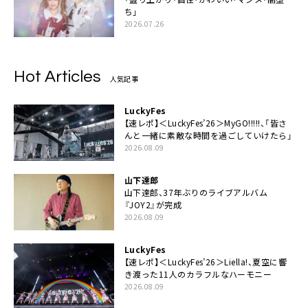
ち」
2026.07.26
Hot Articles
人気記事
LuckyFes
【速レポ】＜LuckyFes’26＞MyGO!!!!!、「皆さ
んと一緒に素敵な時間を過ごしていけたら」
2026.08.09
山下達郎
山下達郎、37年ぶりのライブアルバム
『JOY2』が完成
2026.08.09
LuckyFes
【速レポ】＜LuckyFes’26＞Liella!、夏空に響
き渡った11人のカラフルなハーモニー
2026.08.09