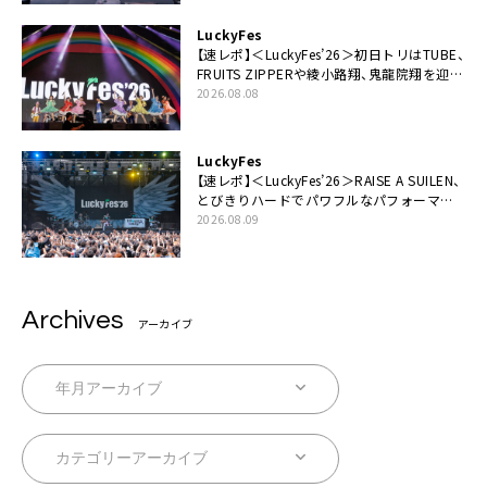
LuckyFes
【速レポ】＜LuckyFes’26＞初日トリはTUBE、
FRUITS ZIPPERや綾小路翔、鬼龍院翔を迎え
た豪華コラボも「知ってたらぜひ一緒に歌っ
2026.08.08
てちょうだい」
LuckyFes
【速レポ】＜LuckyFes’26＞RAISE A SUILEN、
とびきりハードでパワフルなパフォーマン
ス「一緒に踊っていただけますか？」
2026.08.09
Archives
アーカイブ