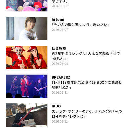
感じます」
2026.08.07
hitomi
「その人の胸に響くように歌いたい」
2026.08.07
仙台貨物
約2年半ぶりシングル「みんな笑顔ぬさせで
あげだい」
2026.08.05
BREAKERZ
【レポ】19周年記念公演＜19 BOX＞に軌跡と
加速「I.K.Z.」
2026.07.31
IKUO
スラップ・オンリーの3rdアルバム発売「今の
自分をダイレクトに」
2026.07.31