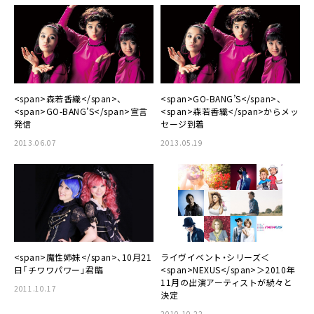
<span>森若香織</span>、
<span>GO-BANG’S</span>、
<span>GO-BANG’S</span>宣言
<span>森若香織</span>からメッ
発信
セージ到着
2013.06.07
2013.05.19
<span>魔性姉妹</span>、10月21
ライヴイベント・シリーズ＜
日「チワワパワー」君臨
<span>NEXUS</span>＞2010年
11月の出演アーティストが続々と
2011.10.17
決定
2010.10.22