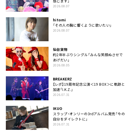
感じます」
2026.08.07
hitomi
「その人の胸に響くように歌いたい」
2026.08.07
仙台貨物
約2年半ぶりシングル「みんな笑顔ぬさせで
あげだい」
2026.08.05
BREAKERZ
【レポ】19周年記念公演＜19 BOX＞に軌跡と
加速「I.K.Z.」
2026.07.31
IKUO
スラップ・オンリーの3rdアルバム発売「今の
自分をダイレクトに」
2026.07.31