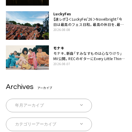
LuckyFes
【速レポ】＜LuckyFes’26＞Novelbright「今
日は最高のフェス日和。最高の休日を、最高
の夏休みを作っていきたい」
2026.08.08
モナキ
モナキ、新曲「すみなすものは心なりけり」
MV公開。RECのギターにEvery Little Thing・
伊藤一朗参加も
2026.08.07
Archives
アーカイブ