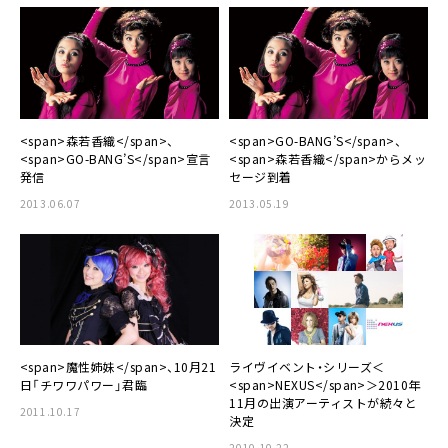
<span>森若香織</span>、
<span>GO-BANG’S</span>、
<span>GO-BANG’S</span>宣言
<span>森若香織</span>からメッ
発信
セージ到着
2013.06.07
2013.05.19
<span>魔性姉妹</span>、10月21
ライヴイベント・シリーズ＜
日「チワワパワー」君臨
<span>NEXUS</span>＞2010年
11月の出演アーティストが続々と
2011.10.17
決定
2010.10.22