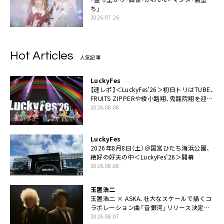
ち」
2026.07.26
Hot Articles
人気記事
LuckyFes
【速レポ】＜LuckyFes’26＞初日トリはTUBE、
FRUITS ZIPPERや綾小路翔、鬼龍院翔を迎え
た豪華コラボも「知ってたらぜひ一緒に歌っ
2026.08.08
てちょうだい」
LuckyFes
2026年8月8日（土）＠国営ひたち海浜公園、
絶好の好天の中＜LuckyFes’26＞開幕
2026.08.08
玉置浩二
玉置浩二 × ASKA、壮大なスケールで描くコ
ラボレーション曲「音銀河」リリース決定。
カップリングには新曲「命の宿り」収録も
2026.08.07