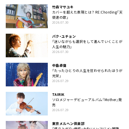
竹森マサユキ
カバーを超えた表現とは？ RE:Chording「天
使達の歌」
2026.07.30
パク・ユチョン
「迷いながらも選択をして進んでいくことが
人生の魅力」
2026.07.30
中島卓偉
「たったひとりの人生を狂わせられたほうが
光栄」
2026.07.29
TAIRIK
ソロメジャーデビューアルバム『Mother』発
売
2026.07.29
東京メルヘン倶楽部
「盛り上がり・個性・かわいい・マジメ・闇堕