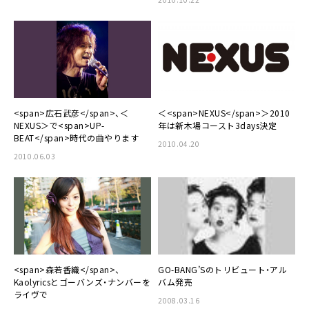
<span>広石武彦</span>、＜
＜<span>NEXUS</span>＞2010
NEXUS＞で<span>UP-
年は新木場コースト3days決定
BEAT</span>時代の曲やります
2010.04.20
2010.06.03
<span>森若香織</span>、
GO-BANG’Sのトリビュート・アル
Kaolyricsとゴーバンズ・ナンバーを
バム発売
ライヴで
2008.03.16