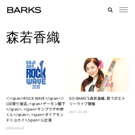
森若香織
＜<span>ROCK WAVE</span>＞
GO-BANG’S森若香織、歌うポエト
1日限り復活、<span>デーモン閣下
リーライブ開催
</span>、<span>サンプラザ中野
2017.11.29
くん</span>、<span>ダイアモン
ド☆ユカイ</span>ら出演
2019.06.14