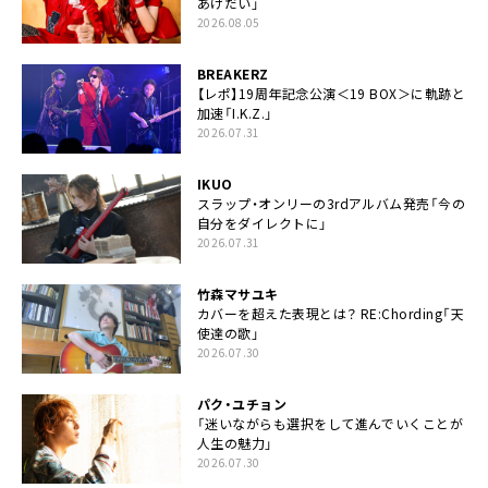
あげだい」
2026.08.05
BREAKERZ
【レポ】19周年記念公演＜19 BOX＞に軌跡と
加速「I.K.Z.」
2026.07.31
IKUO
スラップ・オンリーの3rdアルバム発売「今の
自分をダイレクトに」
2026.07.31
竹森マサユキ
カバーを超えた表現とは？ RE:Chording「天
使達の歌」
2026.07.30
パク・ユチョン
「迷いながらも選択をして進んでいくことが
人生の魅力」
2026.07.30