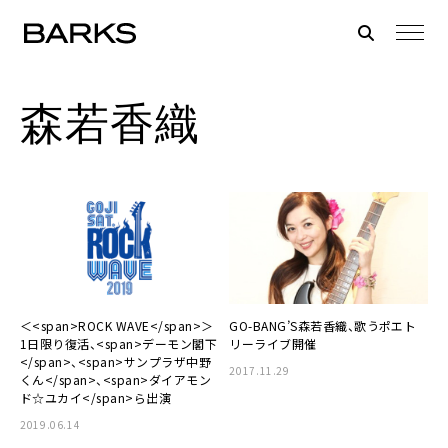
森若香織
＜<span>ROCK WAVE</span>＞
GO-BANG’S森若香織、歌うポエト
1日限り復活、<span>デーモン閣下
リーライブ開催
</span>、<span>サンプラザ中野
2017.11.29
くん</span>、<span>ダイアモン
ド☆ユカイ</span>ら出演
2019.06.14