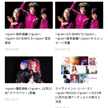
<span>森若香織</span>、
<span>GO-BANG’S</span>、
<span>GO-BANG’S</span>宣言
<span>森若香織</span>からメッ
発信
セージ到着
2013.06.07
2013.05.19
<span>魔性姉妹</span>、10月21
ライヴイベント・シリーズ＜
日「チワワパワー」君臨
<span>NEXUS</span>＞2010年
11月の出演アーティストが続々と
2011.10.17
決定
2010.10.22