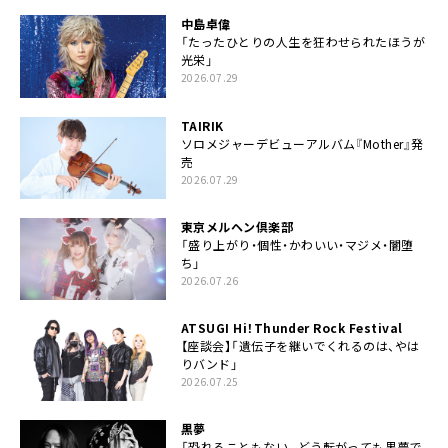
中島卓偉
「たったひとりの人生を狂わせられたほうが
光栄」
2026.07.29
TAIRIK
ソロメジャーデビューアルバム『Mother』発
売
2026.07.29
東京メルヘン倶楽部
「盛り上がり・個性・かわいい・マジメ・闇堕
ち」
2026.07.26
ATSUGI Hi！Thunder Rock Festival
【座談会】「遺伝子を継いでくれるのは、やは
りバンド」
2026.07.25
黒夢
「恐れることもない。どう転がっても黒夢で