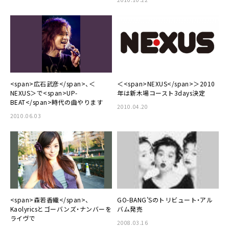
<span>広石武彦</span>、＜
＜<span>NEXUS</span>＞2010
NEXUS＞で<span>UP-
年は新木場コースト3days決定
BEAT</span>時代の曲やります
2010.04.20
2010.06.03
<span>森若香織</span>、
GO-BANG’Sのトリビュート・アル
Kaolyricsとゴーバンズ・ナンバーを
バム発売
ライヴで
2008.03.16