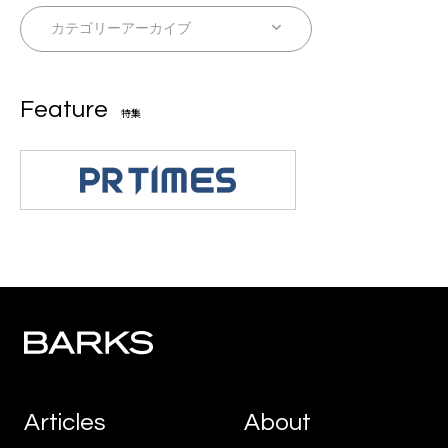
Feature
特集
Articles
About