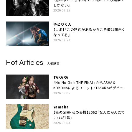
しかない」
2026.07.25
ゆとりくん
【レポ】「この制約があるからこそ俺は面白く
なってる」
2026.07.23
Hot Articles
人気記事
TAKARA
『No No Girls THE FINAL』からASHA＆
KOKONAによるユニット・TAKARAがデビュ
ー
2026.08.05
Yamaha
【俺の楽器・私の愛機】2062「なんだかんだで
これが1番」
2026.08.03