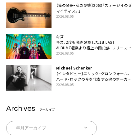
【俺の楽器・私の愛機】2063「ステージ４のゼ
マイティス。」
2026.08.05
キズ
キズ、2度も発売延期した1st LAST
ALBUM『極楽より極上の雨』遂にリリース。
収録曲「はじまり」MV公開
2026.08.05
Michael Schenker
【インタビュー】エリック・グロンウォール、
ハード・ロックの今を代表する魂のボーカリ
スト来日決定
2026.08.05
Archives
アーカイブ