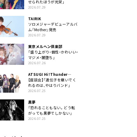
せられたほうが光栄」
2026.07.29
TAIRIK
ソロメジャーデビューアルバ
ム『Mother』発売
2026.07.29
東京メルヘン倶楽部
「盛り上がり・個性・かわいい・
マジメ・闇堕ち」
2026.07.26
ATSUGI Hi！Thunder
Rock Festival
【座談会】「遺伝子を継いでく
れるのは、やはりバンド」
2026.07.25
黒夢
「恐れることもない。どう転
がっても黒夢でしかない」
2026.07.25