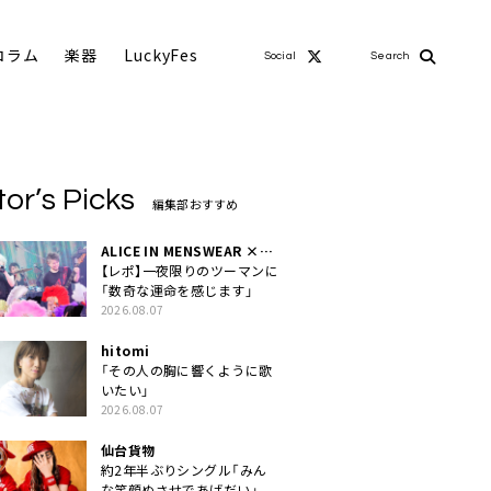
コラム
楽器
LuckyFes
Social
Search
tor’s Picks
編集部おすすめ
ALICE IN MENSWEAR ×
MASCHERA
【レポ】一夜限りのツーマンに
「数奇な運命を感じます」
2026.08.07
hitomi
「その人の胸に響くように歌
いたい」
2026.08.07
仙台貨物
約2年半ぶりシングル「みん
な笑顔ぬさせであげだい」