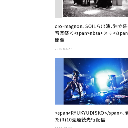
cro-magnon、SOILら出演、独立
音楽祭＜<span>nbsa+×÷</spa
開催
2010.03.27
<span>RYUKYUDISKO</span>
た(R)10週連続先行配信