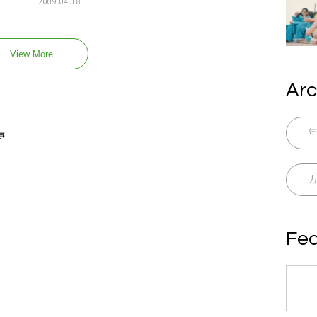
2009.04.18
View More
Arc
事
Fea