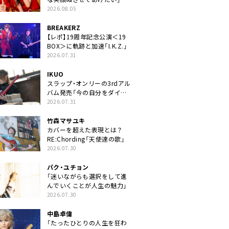
2026.08.05
BREAKERZ
【レポ】19周年記念公演＜19
BOX＞に軌跡と加速「I.K.Z.」
2026.07.31
IKUO
スラップ・オンリーの3rdアル
バム発売「今の自分をダイレ
クトに」
2026.07.31
竹森マサユキ
カバーを超えた表現とは？
RE:Chording「天使達の歌」
2026.07.30
パク・ユチョン
「迷いながらも選択をして進
んでいくことが人生の魅力」
2026.07.30
中島卓偉
「たったひとりの人生を狂わ