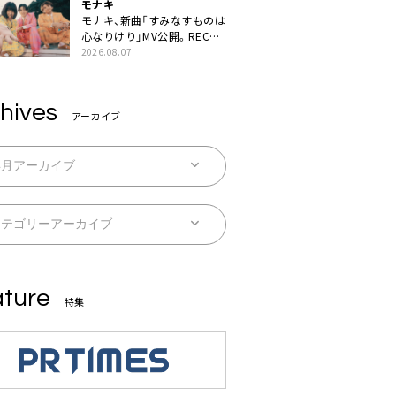
モナキ
モナキ、新曲「すみなすものは
心なりけり」MV公開。RECの
ギターにEvery Little Thing・
2026.08.07
伊藤一朗参加も
hives
アーカイブ
ture
特集