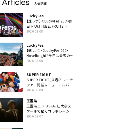
 Articles
人気記事
LuckyFes
【速レポ】＜LuckyFes’26＞初
日トリはTUBE、FRUITS
ZIPPERや綾小路翔、鬼龍院翔
2026.08.08
を迎えた豪華コラボも「知っ
てたらぜひ一緒に歌ってちょ
LuckyFes
うだい」
【速レポ】＜LuckyFes’26＞
Novelbright「今日は最高のフ
ェス日和。最高の休日を、最
2026.08.08
高の夏休みを作っていきた
い」
SUPER EIGHT
SUPER EIGHT、来春アリーナ
ツアー開催＆ニューアルバム
発売決定げるEP『ダンダー
2026.08.08
ラ』本日リリース
玉置浩二
玉置浩二 × ASKA、壮大なス
ケールで描くコラボレーショ
ン曲「音銀河」リリース決定。
2026.08.07
カップリングには新曲「命の
宿り」収録も