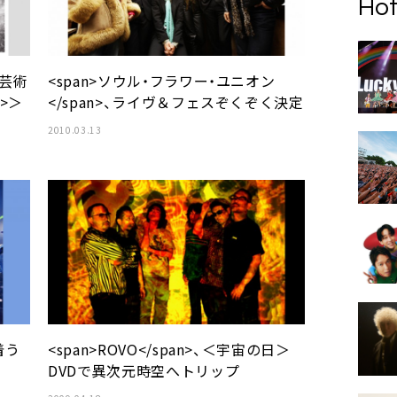
Hot
系芸術
<span>ソウル・フラワー・ユニオン
n>＞
</span>、ライヴ＆フェスぞくぞく決定
2010.03.13
、着う
<span>ROVO</span>、＜宇宙の日＞
DVDで異次元時空へトリップ