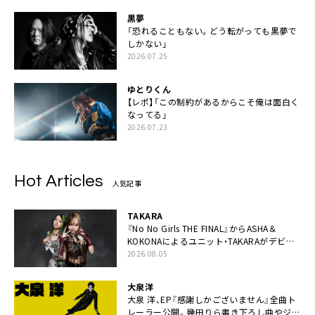
黒夢
「恐れることもない。どう転がっても黒夢で
しかない」
2026.07.25
ゆとりくん
【レポ】「この制約があるからこそ俺は面白く
なってる」
2026.07.23
Hot Articles
人気記事
TAKARA
『No No Girls THE FINAL』からASHA＆
KOKONAによるユニット・TAKARAがデビュ
ー
2026.08.05
大泉洋
大泉 洋、EP『感謝しかございません』全曲ト
レーラー公開。幾田りら書き下ろし曲やジャ