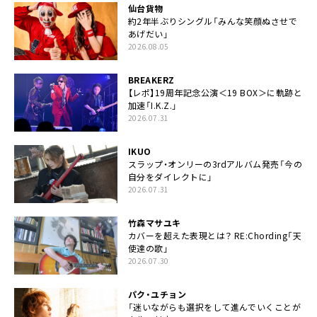
仙台貨物
約2年半ぶりシングル「みんな笑顔ぬさせで
あげだい」
2026.08.05
BREAKERZ
【レポ】19周年記念公演＜19 BOX＞に軌跡と
加速「I.K.Z.」
2026.07.31
IKUO
スラップ・オンリーの3rdアルバム発売「今の
自分をダイレクトに」
2026.07.31
竹森マサユキ
カバーを超えた表現とは？ RE:Chording「天
使達の歌」
2026.07.30
パク・ユチョン
「迷いながらも選択をして進んでいくことが