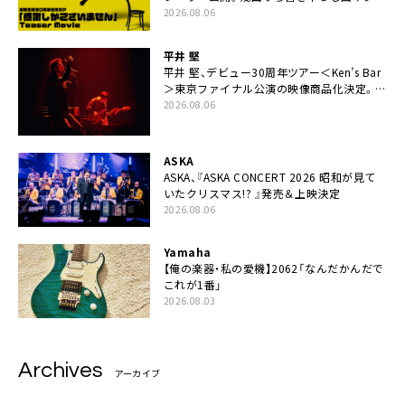
ズピアニスト・小曽根真による提供曲のレコ
2026.08.06
ーディング映像の一部解禁も
平井 堅
平井 堅、デビュー30周年ツアー＜Ken’s Bar
＞東京ファイナル公演の映像商品化決定。ブ
ックレットには平井堅のメッセージ掲載も
2026.08.06
ASKA
ASKA、『ASKA CONCERT 2026 昭和が見て
いたクリスマス!? 』発売＆上映決定
2026.08.06
Yamaha
【俺の楽器・私の愛機】2062「なんだかんだで
これが1番」
2026.08.03
Archives
アーカイブ