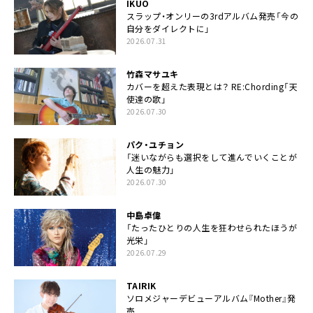
IKUO
スラップ・オンリーの3rdアルバム発売「今の
自分をダイレクトに」
2026.07.31
竹森マサユキ
カバーを超えた表現とは？ RE:Chording「天
使達の歌」
2026.07.30
パク・ユチョン
「迷いながらも選択をして進んでいくことが
人生の魅力」
2026.07.30
中島卓偉
「たったひとりの人生を狂わせられたほうが
光栄」
2026.07.29
TAIRIK
ソロメジャーデビューアルバム『Mother』発
売