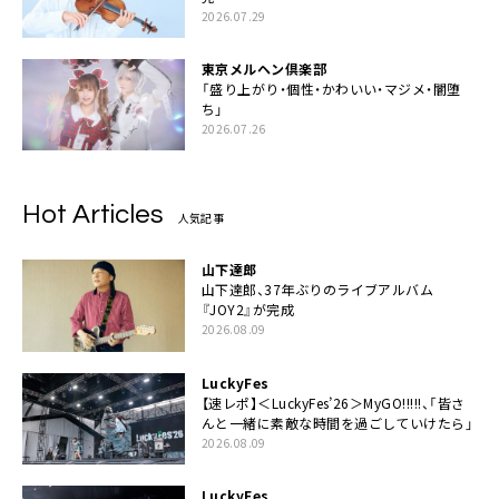
2026.07.29
東京メルヘン倶楽部
「盛り上がり・個性・かわいい・マジメ・闇堕
ち」
2026.07.26
Hot Articles
人気記事
山下達郎
山下達郎、37年ぶりのライブアルバム
『JOY2』が完成
2026.08.09
LuckyFes
【速レポ】＜LuckyFes’26＞MyGO!!!!!、「皆さ
んと一緒に素敵な時間を過ごしていけたら」
2026.08.09
LuckyFes