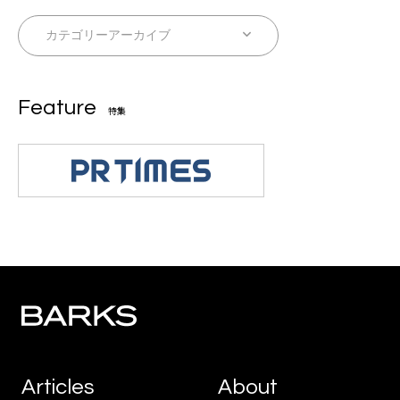
Feature
特集
Articles
About