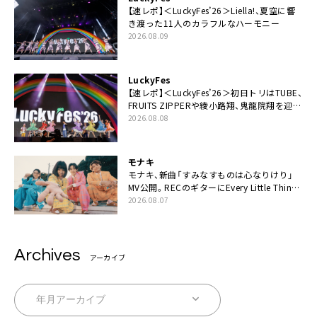
【速レポ】＜LuckyFes’26＞Liella!、夏空に響
き渡った11人のカラフルなハーモニー
2026.08.09
LuckyFes
【速レポ】＜LuckyFes’26＞初日トリはTUBE、
FRUITS ZIPPERや綾小路翔、鬼龍院翔を迎え
た豪華コラボも「知ってたらぜひ一緒に歌っ
2026.08.08
てちょうだい」
モナキ
モナキ、新曲「すみなすものは心なりけり」
MV公開。RECのギターにEvery Little Thing・
伊藤一朗参加も
2026.08.07
Archives
アーカイブ