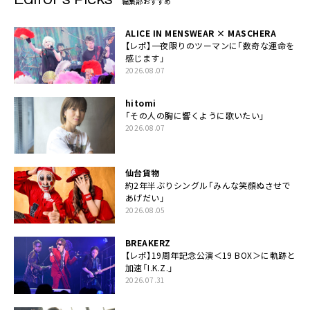
編集部おすすめ
ALICE IN MENSWEAR × MASCHERA
【レポ】一夜限りのツーマンに「数奇な運命を
感じます」
2026.08.07
hitomi
「その人の胸に響くように歌いたい」
2026.08.07
仙台貨物
約2年半ぶりシングル「みんな笑顔ぬさせで
あげだい」
2026.08.05
BREAKERZ
【レポ】19周年記念公演＜19 BOX＞に軌跡と
加速「I.K.Z.」
2026.07.31