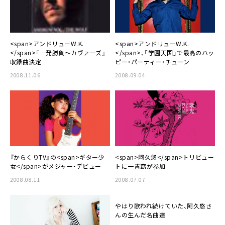
<span>アンドリューW.K.
<span>アンドリューW.K.
</span>『一発勝負～カヴァーズ』
</span>、「学園天国」で最高のハッ
収録曲決定
ピー・パーティー・チューン
2008.11.06
2008.09.04
『からくりTV』の<span>ギター少
<span>阿久悠</span>トリビュー
女</span>がメジャー・デビュー
トに一青窈が参加
2008.08.11
2008.07.07
やはり歌われ続けていた、阿久悠さ
んの生んだ名曲達