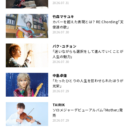
2026.07.31
竹森マサユキ
カバーを超えた表現とは？ RE:Chording「天
使達の歌」
2026.07.30
パク・ユチョン
「迷いながらも選択をして進んでいくことが
人生の魅力」
2026.07.30
中島卓偉
「たったひとりの人生を狂わせられたほうが
光栄」
2026.07.29
TAIRIK
ソロメジャーデビューアルバム『Mother』発
売
2026.07.29