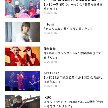
【レポ】一夜限りのツーマンに「数奇な運命を
感じます」
2026.08.07
hitomi
「その人の胸に響くように歌いたい」
2026.08.07
仙台貨物
約2年半ぶりシングル「みんな笑顔ぬさせで
あげだい」
2026.08.05
BREAKERZ
【レポ】19周年記念公演＜19 BOX＞に軌跡と
加速「I.K.Z.」
2026.07.31
IKUO
スラップ・オンリーの3rdアルバム発売「今の
自分をダイレクトに」