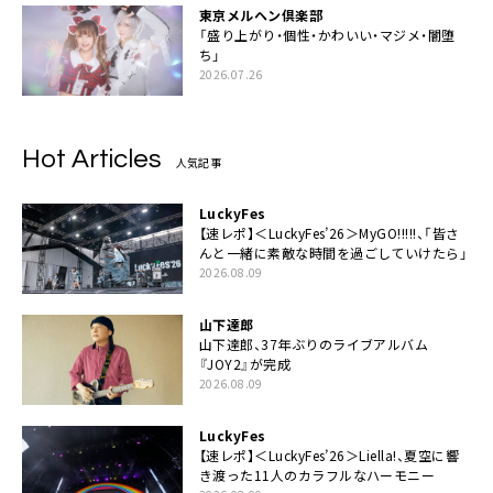
東京メルヘン倶楽部
「盛り上がり・個性・かわいい・マジメ・闇堕
ち」
2026.07.26
Hot Articles
人気記事
LuckyFes
【速レポ】＜LuckyFes’26＞MyGO!!!!!、「皆さ
んと一緒に素敵な時間を過ごしていけたら」
2026.08.09
山下達郎
山下達郎、37年ぶりのライブアルバム
『JOY2』が完成
2026.08.09
LuckyFes
【速レポ】＜LuckyFes’26＞Liella!、夏空に響
き渡った11人のカラフルなハーモニー