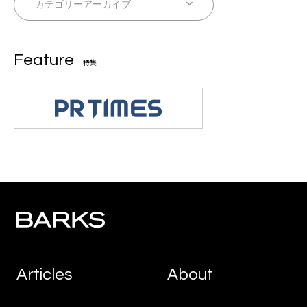
Feature
特集
Articles
About