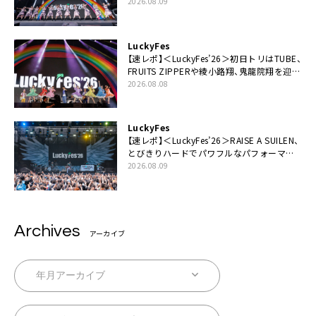
2026.08.09
LuckyFes
【速レポ】＜LuckyFes’26＞初日トリはTUBE、
FRUITS ZIPPERや綾小路翔、鬼龍院翔を迎え
た豪華コラボも「知ってたらぜひ一緒に歌っ
2026.08.08
てちょうだい」
LuckyFes
【速レポ】＜LuckyFes’26＞RAISE A SUILEN、
とびきりハードでパワフルなパフォーマン
ス「一緒に踊っていただけますか？」
2026.08.09
Archives
アーカイブ