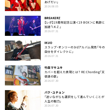
あげだい」
2026.08.05
BREAKERZ
【レポ】19周年記念公演＜19 BOX＞に軌跡と
加速「I.K.Z.」
2026.07.31
IKUO
スラップ・オンリーの3rdアルバム発売「今の
自分をダイレクトに」
2026.07.31
竹森マサユキ
カバーを超えた表現とは？ RE:Chording「天
使達の歌」
2026.07.30
パク・ユチョン
「迷いながらも選択をして進んでいくことが
人生の魅力」
2026.07.30