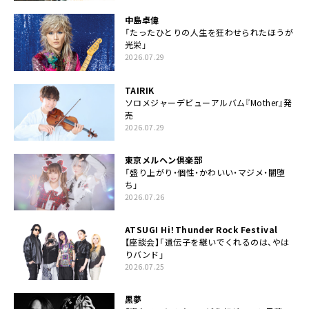
中島卓偉
「たったひとりの人生を狂わせられたほうが
光栄」
2026.07.29
TAIRIK
ソロメジャーデビューアルバム『Mother』発
売
2026.07.29
東京メルヘン倶楽部
「盛り上がり・個性・かわいい・マジメ・闇堕
ち」
2026.07.26
ATSUGI Hi！Thunder Rock Festival
【座談会】「遺伝子を継いでくれるのは、やは
りバンド」
2026.07.25
黒夢