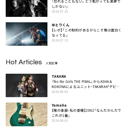
「恐れることもない。どう転がっても黒夢で
しかない」
2026.07.25
ゆとりくん
【レポ】「この制約があるからこそ俺は面白く
なってる」
2026.07.23
Hot Articles
人気記事
TAKARA
『No No Girls THE FINAL』からASHA＆
KOKONAによるユニット・TAKARAがデビュ
ー
2026.08.05
Yamaha
【俺の楽器・私の愛機】2062「なんだかんだで
これが1番」
2026.08.03