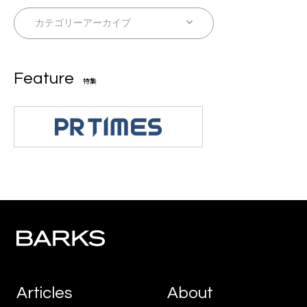
Feature
特集
Articles
About