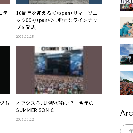
ロテ
10周年を迎える＜<span>サマーソニ
ック09</span>＞、強力なラインナッ
プを発表
2009.02.25
ージも
オアシスら、UK勢が強い？ 今年の
SUMMER SONIC
Arc
2005.03.22