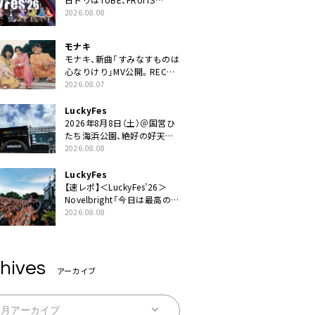
ZIPPERや綾小路翔、鬼龍院翔
2026.08.08
を迎えた豪華コラボも「知っ
てたらぜひ一緒に歌ってちょ
モナキ
うだい」
モナキ、新曲「すみなすものは
心なりけり」MV公開。RECの
ギターにEvery Little Thing・
2026.08.07
伊藤一朗参加も
LuckyFes
2026年8月8日（土）＠国営ひ
たち海浜公園、絶好の好天の
中＜LuckyFes’26＞開幕
2026.08.08
LuckyFes
【速レポ】＜LuckyFes’26＞
Novelbright「今日は最高のフ
ェス日和。最高の休日を、最
2026.08.08
高の夏休みを作っていきた
い」
hives
アーカイブ