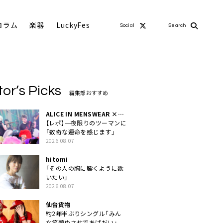
コラム
楽器
LuckyFes
Social
Search
tor’s Picks
編集部おすすめ
ALICE IN MENSWEAR ×
MASCHERA
【レポ】一夜限りのツーマンに
「数奇な運命を感じます」
2026.08.07
hitomi
「その人の胸に響くように歌
いたい」
2026.08.07
仙台貨物
約2年半ぶりシングル「みん
な笑顔ぬさせであげだい」