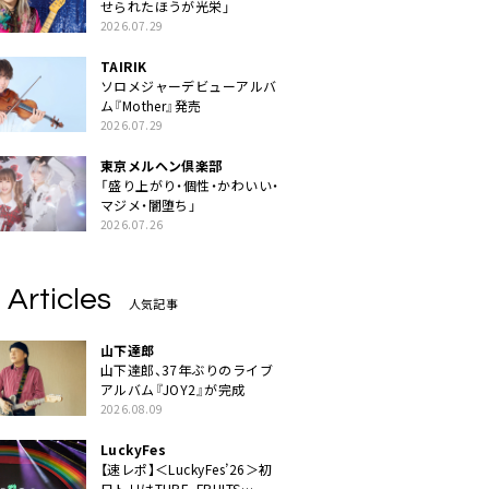
せられたほうが光栄」
2026.07.29
TAIRIK
ソロメジャーデビューアルバ
ム『Mother』発売
2026.07.29
東京メルヘン倶楽部
「盛り上がり・個性・かわいい・
マジメ・闇堕ち」
2026.07.26
 Articles
人気記事
山下達郎
山下達郎、37年ぶりのライブ
アルバム『JOY2』が完成
2026.08.09
LuckyFes
【速レポ】＜LuckyFes’26＞初
日トリはTUBE、FRUITS