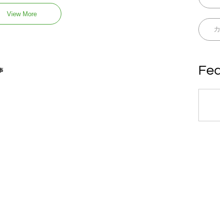
View More
Fea
事