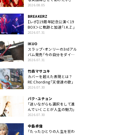
2026.08.05
BREAKERZ
【レポ】19周年記念公演＜19
BOX＞に軌跡と加速「I.K.Z.」
2026.07.31
IKUO
スラップ・オンリーの3rdアル
バム発売「今の自分をダイレ
クトに」
2026.07.31
竹森マサユキ
カバーを超えた表現とは？
RE:Chording「天使達の歌」
2026.07.30
パク・ユチョン
「迷いながらも選択をして進
んでいくことが人生の魅力」
2026.07.30
中島卓偉
「たったひとりの人生を狂わ