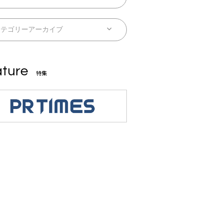
ture
特集