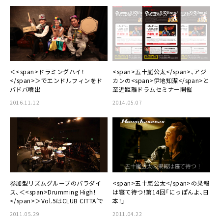
＜<span>ドラミングハイ！
<span>五十嵐公太</span>、アジ
</span>＞でエンドルフィンをド
カンの<span>伊地知潔</span>と
バドバ噴出
至近距離ドラムセミナー開催
2016.11.12
2014.05.07
参加型リズムグルーブのパラダイ
<span>五十嵐公太</span>の果報
ス、＜<span>Drumming High！
は寝て待つ！第14回「にっぽんよ、日
</span>＞Vol.5はCLUB CITTA’で
本！」
2011.05.29
2011.04.22