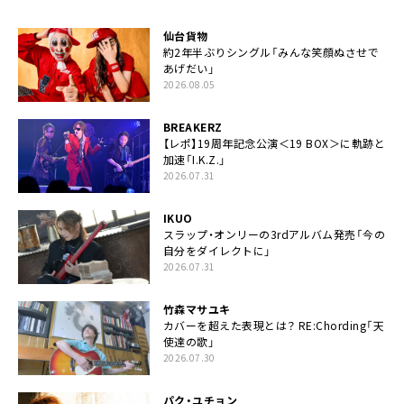
仙台貨物
約2年半ぶりシングル「みんな笑顔ぬさせで
あげだい」
2026.08.05
BREAKERZ
【レポ】19周年記念公演＜19 BOX＞に軌跡と
加速「I.K.Z.」
2026.07.31
IKUO
スラップ・オンリーの3rdアルバム発売「今の
自分をダイレクトに」
2026.07.31
竹森マサユキ
カバーを超えた表現とは？ RE:Chording「天
使達の歌」
2026.07.30
パク・ユチョン