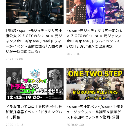
【鼎談】<span>元ジュディマリ五十
<span>元ジュディマリ五十嵐公太
嵐公太 × ZIGZOのSakura × 元ジ
× ZIGZOのSakura × 元ジャンヌ
ャンヌshuji</span>、Pearlドラマ
shuji</span>、ドラムイベント＜
ーがイベント直前に語る「人間の違
EXCITE Drum!!＞に出演決定
いが一番自由に出る」
2021.10.17
2021.12.08
ドラム叩いてコロナを叩き出せ、参
<span>五十嵐公太</span>主催ミ
加型打楽器イベント「ドラミングハ
ュージックスクール講師＆豪華ゲ
イ！」開催
スト参加のセッション動画、公開
2020.12.13
2020.04.30