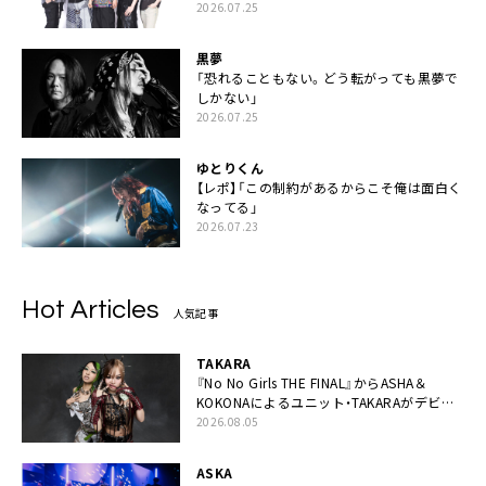
2026.07.25
黒夢
「恐れることもない。どう転がっても黒夢で
しかない」
2026.07.25
ゆとりくん
【レポ】「この制約があるからこそ俺は面白く
なってる」
2026.07.23
Hot Articles
人気記事
TAKARA
『No No Girls THE FINAL』からASHA＆
KOKONAによるユニット・TAKARAがデビュ
ー
2026.08.05
ASKA