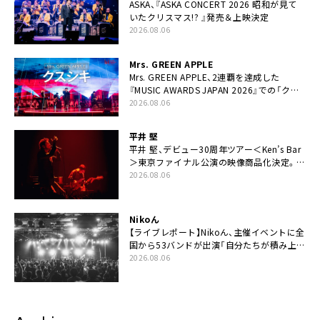
ASKA、『ASKA CONCERT 2026 昭和が見て
いたクリスマス!? 』発売＆上映決定
2026.08.06
Mrs. GREEN APPLE
Mrs. GREEN APPLE、2連覇を達成した
『MUSIC AWARDS JAPAN 2026』での「クス
シキ」ライブパフォーマンスをYouTube公開
2026.08.06
平井 堅
平井 堅、デビュー30周年ツアー＜Ken’s Bar
＞東京ファイナル公演の映像商品化決定。ブ
ックレットには平井堅のメッセージ掲載も
2026.08.06
Nikoん
【ライブレポート】Nikoん、主催イベントに全
国から53バンドが出演「自分たちが積み上げ
てきた中身の重みを実感した」
2026.08.06