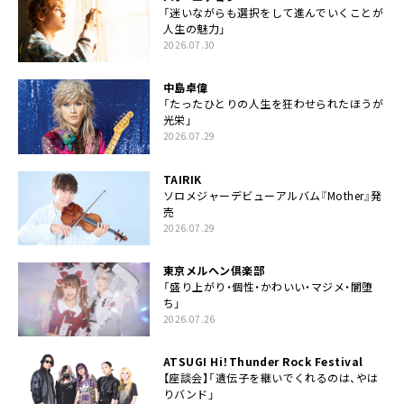
「迷いながらも選択をして進んでいくことが
人生の魅力」
2026.07.30
中島卓偉
「たったひとりの人生を狂わせられたほうが
光栄」
2026.07.29
TAIRIK
ソロメジャーデビューアルバム『Mother』発
売
2026.07.29
東京メルヘン倶楽部
「盛り上がり・個性・かわいい・マジメ・闇堕
ち」
2026.07.26
ATSUGI Hi！Thunder Rock Festival
【座談会】「遺伝子を継いでくれるのは、やは
りバンド」