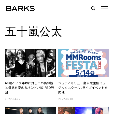
五十嵐公太
60歳という年齢に対しての価値観
ジュディマリ五十嵐公太主催ミュー
と概念を変えるバンド、NO！RED発
ジックスクール、ライブイベントを
足
開催
2022.04.22
2022.02.01