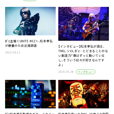
B’z主催＜UNITE #02＞、松本孝弘
が療養のため出演辞退
【インタビュー】松本孝弘が語る、
TMG、ソロ、B’z…とどまることのな
2025.06.11
い創造力「僕はずっと動いている
し、そういう日々が好きなんです
よ」
インタビュー
2025.05.28
B’z松本孝弘監修のギターイクイッ
松本孝弘率いるTMG、20年ぶり全国