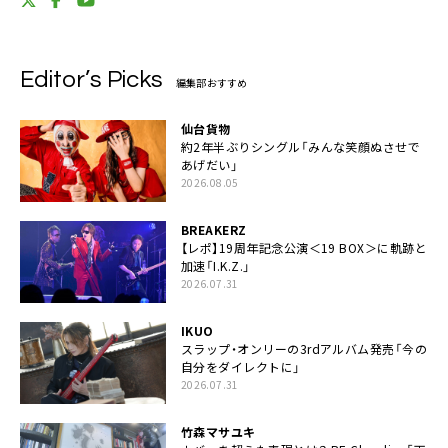
Editor’s Picks
編集部おすすめ
仙台貨物
約2年半ぶりシングル「みんな笑顔ぬさせで
あげだい」
2026.08.05
BREAKERZ
【レポ】19周年記念公演＜19 BOX＞に軌跡と
加速「I.K.Z.」
2026.07.31
IKUO
スラップ・オンリーの3rdアルバム発売「今の
自分をダイレクトに」
2026.07.31
竹森マサユキ