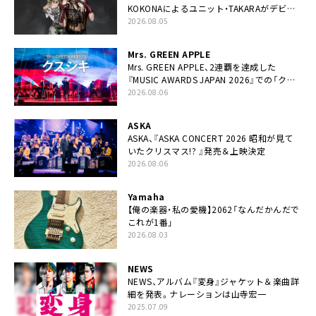
KOKONAによるユニット・TAKARAがデビュ
ー
2026.08.05
Mrs. GREEN APPLE
Mrs. GREEN APPLE、2連覇を達成した
『MUSIC AWARDS JAPAN 2026』での「クス
シキ」ライブパフォーマンスをYouTube公開
2026.08.06
ASKA
ASKA、『ASKA CONCERT 2026 昭和が見て
いたクリスマス!? 』発売＆上映決定
2026.08.06
Yamaha
【俺の楽器・私の愛機】2062「なんだかんだで
これが1番」
2026.08.03
NEWS
NEWS、アルバム『変身』ジャケット＆楽曲詳
細を発表。ナレーションは⼭寺宏⼀
2025.07.09