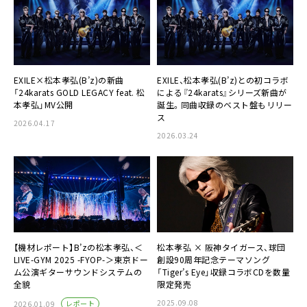
EXILE×松本孝弘(B’z)の新曲
EXILE、松本孝弘(B’z)との初コラボ
「24karats GOLD LEGACY feat. 松
による『24karats』シリーズ新曲が
本孝弘」MV公開
誕生。同曲収録のベスト盤もリリー
ス
2026.04.17
2026.03.24
【機材レポート】B’zの松本孝弘、＜
松本孝弘 × 阪神タイガース、球団
LIVE-GYM 2025 -FYOP-＞東京ドー
創設90周年記念テーマソング
ム公演ギターサウンドシステムの
「Tiger’s Eye」収録コラボCDを数量
全貌
限定発売
2025.09.08
レポート
2026.01.09