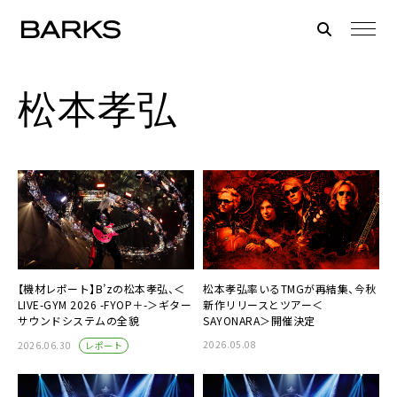
松本孝弘
【機材レポート】B’zの松本孝弘、＜
松本孝弘率いるTMGが再結集、今秋
LIVE-GYM 2026 -FYOP＋-＞ギター
新作リリースとツアー＜
サウンドシステムの全貌
SAYONARA＞開催決定
2026.05.08
レポート
2026.06.30