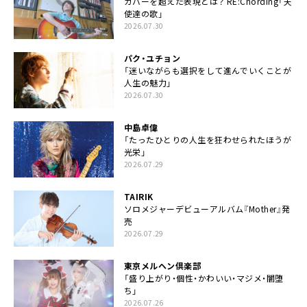
カバーを超えた表現とは？ RE:Chording「天
使達の歌」
2026.07.30
パク・ユチョン
「迷いながらも選択をして進んでいくことが
人生の魅力」
2026.07.30
中島卓偉
「たったひとりの人生を狂わせられたほうが
光栄」
2026.07.29
TAIRIK
ソロメジャーデビューアルバム『Mother』発
売
2026.07.29
東京メルヘン倶楽部
「盛り上がり・個性・かわいい・マジメ・闇堕
ち」
2026.07.26