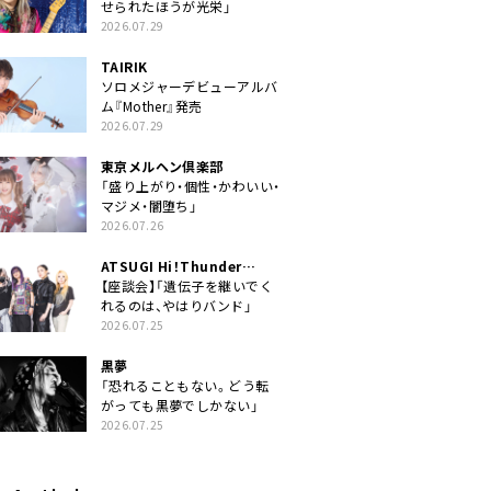
せられたほうが光栄」
2026.07.29
TAIRIK
ソロメジャーデビューアルバ
ム『Mother』発売
2026.07.29
東京メルヘン倶楽部
「盛り上がり・個性・かわいい・
マジメ・闇堕ち」
2026.07.26
ATSUGI Hi！Thunder
Rock Festival
【座談会】「遺伝子を継いでく
れるのは、やはりバンド」
2026.07.25
黒夢
「恐れることもない。どう転
がっても黒夢でしかない」
2026.07.25