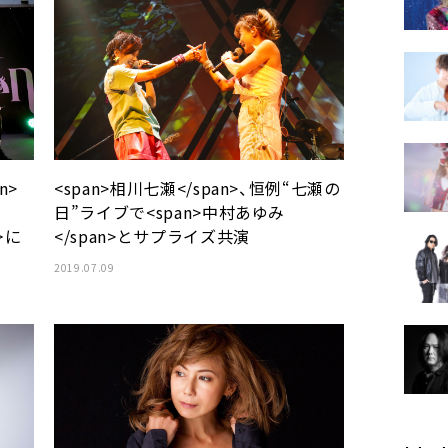
n>
<span>相川七瀬</span>、恒例“七瀬の
日”ライブで<span>中村あゆみ
＞に
</span>とサプライズ共演
2019.07.09