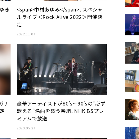
りゆき
<span>中村あゆみ</span>、スペシャ
ルライブ＜Rock Alive 2022＞開催決
定
2022.11.07
ーガナ
豪華アーティストが80’s～90’sの“必ず
決定
歌える”名曲を歌う番組、NHK BSプレ
ミアムで放送
2020.05.27