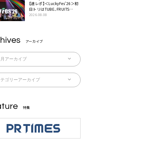
【速レポ】＜LuckyFes’26＞初
日トリはTUBE、FRUITS
ZIPPERや綾小路翔、鬼龍院翔
2026.08.08
を迎えた豪華コラボも「知っ
てたらぜひ一緒に歌ってちょ
うだい」
hives
アーカイブ
ture
特集