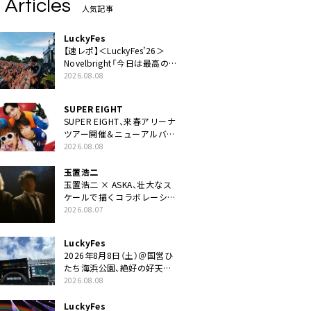
 Articles
人気記事
LuckyFes
【速レポ】＜LuckyFes’26＞
Novelbright「今日は最高のフ
ェス日和。最高の休日を、最
2026.08.08
高の夏休みを作っていきた
い」
SUPER EIGHT
SUPER EIGHT、来春アリーナ
ツアー開催＆ニューアルバム
発売決定げるEP『ダンダー
2026.08.08
ラ』本日リリース
玉置浩二
玉置浩二 × ASKA、壮大なス
ケールで描くコラボレーショ
ン曲「音銀河」リリース決定。
2026.08.07
カップリングには新曲「命の
宿り」収録も
LuckyFes
2026年8月8日（土）＠国営ひ
たち海浜公園、絶好の好天の
中＜LuckyFes’26＞開幕
2026.08.08
LuckyFes