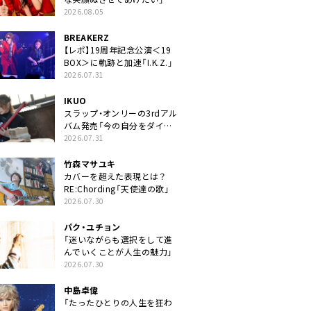
2026.08.05
BREAKERZ
【レポ】19周年記念公演＜19
BOX＞に軌跡と加速「I.K.Z.」
2026.07.31
IKUO
スラップ・オンリーの3rdアル
バム発売「今の自分をダイレ
クトに」
2026.07.31
竹森マサユキ
カバーを超えた表現とは？
RE:Chording「天使達の歌」
2026.07.30
パク・ユチョン
「迷いながらも選択をして進
んでいくことが人生の魅力」
2026.07.30
中島卓偉
「たったひとりの人生を狂わ