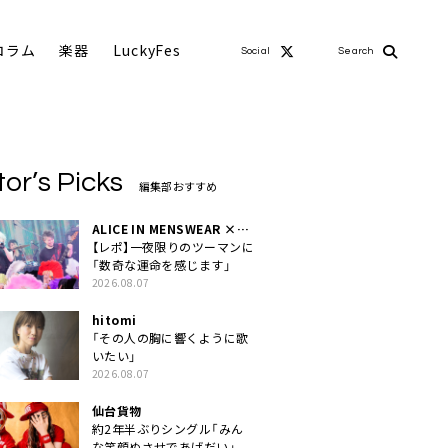
コラム
楽器
LuckyFes
Social
Search
tor’s Picks
編集部おすすめ
ALICE IN MENSWEAR ×
MASCHERA
【レポ】一夜限りのツーマンに
「数奇な運命を感じます」
2026.08.07
hitomi
「その人の胸に響くように歌
いたい」
2026.08.07
仙台貨物
約2年半ぶりシングル「みん
な笑顔ぬさせであげだい」