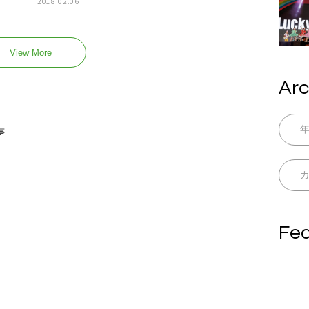
2018.02.06
View More
Arc
事
Fea