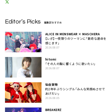
Editor’s Picks
編集部おすすめ
ALICE IN MENSWEAR × MASCHERA
【レポ】一夜限りのツーマンに「数奇な運命を
感じます」
2026.08.07
hitomi
「その人の胸に響くように歌いたい」
2026.08.07
仙台貨物
約2年半ぶりシングル「みんな笑顔ぬさせで
あげだい」
2026.08.05
BREAKERZ