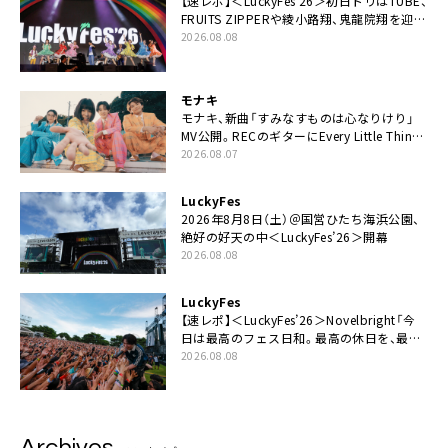
【速レポ】＜LuckyFes’26＞初日トリはTUBE、
FRUITS ZIPPERや綾小路翔、鬼龍院翔を迎え
た豪華コラボも「知ってたらぜひ一緒に歌っ
2026.08.08
てちょうだい」
モナキ
モナキ、新曲「すみなすものは心なりけり」
MV公開。RECのギターにEvery Little Thing・
伊藤一朗参加も
2026.08.07
LuckyFes
2026年8月8日（土）＠国営ひたち海浜公園、
絶好の好天の中＜LuckyFes’26＞開幕
2026.08.08
LuckyFes
【速レポ】＜LuckyFes’26＞Novelbright「今
日は最高のフェス日和。最高の休日を、最高
の夏休みを作っていきたい」
2026.08.08
Archives