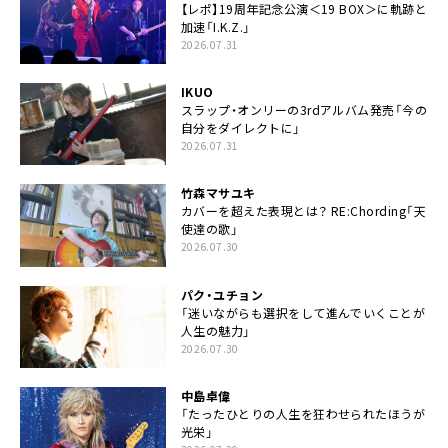
【レポ】19周年記念公演＜19 BOX＞に軌跡と
加速「I.K.Z.」
2026.07.31
IKUO
スラップ・オンリーの3rdアルバム発売「今の
自分をダイレクトに」
2026.07.31
竹森マサユキ
カバーを超えた表現とは？ RE:Chording「天
使達の歌」
2026.07.30
パク・ユチョン
「迷いながらも選択をして進んでいくことが
人生の魅力」
2026.07.30
中島卓偉
「たったひとりの人生を狂わせられたほうが
光栄」