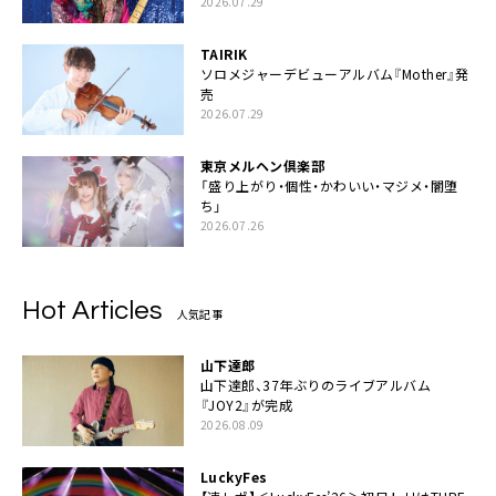
2026.07.29
TAIRIK
ソロメジャーデビューアルバム『Mother』発
売
2026.07.29
東京メルヘン倶楽部
「盛り上がり・個性・かわいい・マジメ・闇堕
ち」
2026.07.26
Hot Articles
人気記事
山下達郎
山下達郎、37年ぶりのライブアルバム
『JOY2』が完成
2026.08.09
LuckyFes