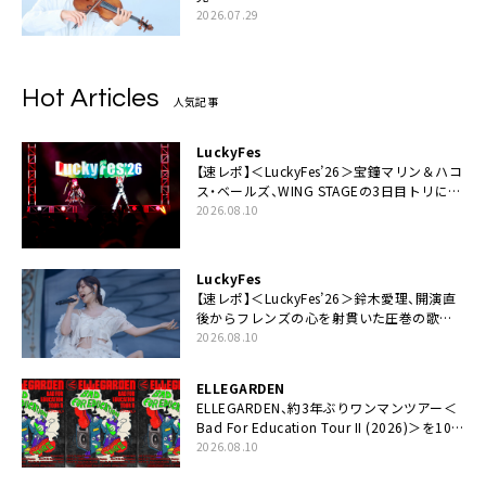
2026.07.29
Hot Articles
人気記事
LuckyFes
【速レポ】＜LuckyFes’26＞宝鐘マリン＆ハコ
ス・ベールズ、WING STAGEの3日目トリに降
臨。VTuber初出演の＜LuckyFes＞に刻みつ
2026.08.10
けた鮮やかなパフォーマンス
LuckyFes
【速レポ】＜LuckyFes’26＞鈴木愛理、開演直
後からフレンズの心を射貫いた圧巻の歌
声。“最強の相方”の登場も「みなさんしっか
2026.08.10
りついてきてください！」
ELLEGARDEN
ELLEGARDEN、約3年ぶりワンマンツアー＜
Bad For Education Tour II (2026)＞を10
月より開催
2026.08.10