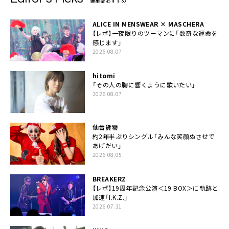
編集部おすすめ
ALICE IN MENSWEAR × MASCHERA
【レポ】一夜限りのツーマンに「数奇な運命を
感じます」
2026.08.07
hitomi
「その人の胸に響くように歌いたい」
2026.08.07
仙台貨物
約2年半ぶりシングル「みんな笑顔ぬさせで
あげだい」
2026.08.05
BREAKERZ
【レポ】19周年記念公演＜19 BOX＞に軌跡と
加速「I.K.Z.」
2026.07.31