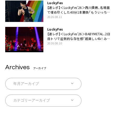
LuckyFes
【速レポ】＜LuckyFes’26＞西川貴教、名場面
で埋め尽くした40分1本勝負「もういっちょ
暴れていいですか？」
2026.08.11
LuckyFes
【速レポ】＜LuckyFes’26＞BABYMETAL、2日
目トリで圧倒的な存在感「超楽しいね！ みん
なありがとう！」
2026.08.10
Archives
アーカイブ