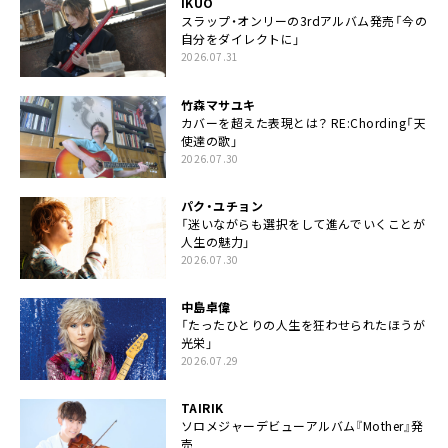
IKUO
スラップ・オンリーの3rdアルバム発売「今の
自分をダイレクトに」
2026.07.31
竹森マサユキ
カバーを超えた表現とは？ RE:Chording「天
使達の歌」
2026.07.30
パク・ユチョン
「迷いながらも選択をして進んでいくことが
人生の魅力」
2026.07.30
中島卓偉
「たったひとりの人生を狂わせられたほうが
光栄」
2026.07.29
TAIRIK
ソロメジャーデビューアルバム『Mother』発
売