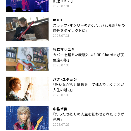
加速「I.K.Z.」
2026.07.31
IKUO
スラップ・オンリーの3rdアルバム発売「今の
自分をダイレクトに」
2026.07.31
竹森マサユキ
カバーを超えた表現とは？ RE:Chording「天
使達の歌」
2026.07.30
パク・ユチョン
「迷いながらも選択をして進んでいくことが
人生の魅力」
2026.07.30
中島卓偉
「たったひとりの人生を狂わせられたほうが
光栄」
2026.07.29