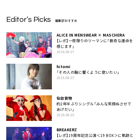
Editor’s Picks
編集部おすすめ
ALICE IN MENSWEAR × MASCHERA
【レポ】一夜限りのツーマンに「数奇な運命を
感じます」
2026.08.07
hitomi
「その人の胸に響くように歌いたい」
2026.08.07
仙台貨物
約2年半ぶりシングル「みんな笑顔ぬさせで
あげだい」
2026.08.05
BREAKERZ
【レポ】19周年記念公演＜19 BOX＞に軌跡と