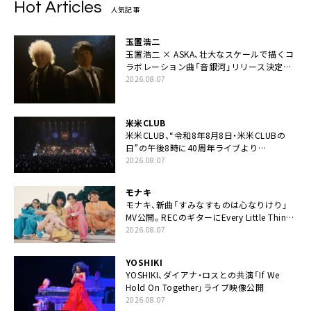
Hot Articles
人気記事
玉置浩二
玉置浩二 × ASKA、壮大なスケールで描くコ
ラボレーション曲「音銀河」リリース決定。
カップリングには新曲「命の宿り」収録も
2026.08.07
米米CLUB
米米CLUB、“令和8年8月8日・米米CLUBの
日”の午後8時に40周年ライブより
「FANtachy medley」を88年限定公開
2026.08.07
モナキ
モナキ、新曲「すみなすものは心なりけり」
MV公開。RECのギターにEvery Little Thing・
伊藤一朗参加も
2026.08.07
YOSHIKI
YOSHIKI、ダイアナ・ロスとの共演「If We
Hold On Together」ライブ映像公開
2026.08.07