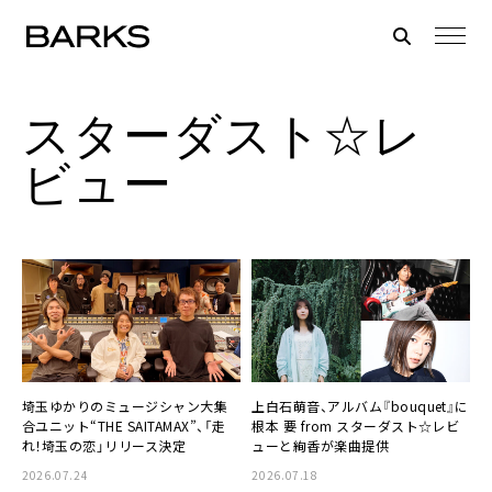
スターダスト☆レ
ビュー
埼玉ゆかりのミュージシャン大集
上白石萌音、アルバム『bouquet』に
合ユニット“THE SAITAMAX”、「走
根本 要 from スターダスト☆レビ
れ！埼玉の恋」リリース決定
ューと絢香が楽曲提供
2026.07.24
2026.07.18