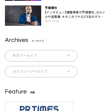
平畑徹也
【インタビュー】鍵盤奏者の平畑徹也、ヨルシ
カや高橋優、キタニタツヤなど9名のゲスト
を迎えた初アルバムに音楽人生の総括「自分
2023.03.22
自身を再確認できた」
Archives
アーカイブ
Feature
特集