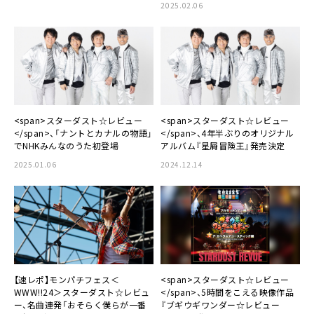
2025.02.06
<span>スターダスト☆レビュー
<span>スターダスト☆レビュー
</span>、「ナントとカナルの物語」
</span>、4年半ぶりのオリジナル
でNHKみんなのうた初登場
アルバム『星屑冒険王』発売決定
2025.01.06
2024.12.14
【速レポ】モンパチフェス＜
<span>スターダスト☆レビュー
WWW!!24＞スターダスト☆レビュ
</span>、5時間をこえる映像作品
ー、名曲連発「おそらく僕らが一番
『ブギウギワンダー☆レビュー