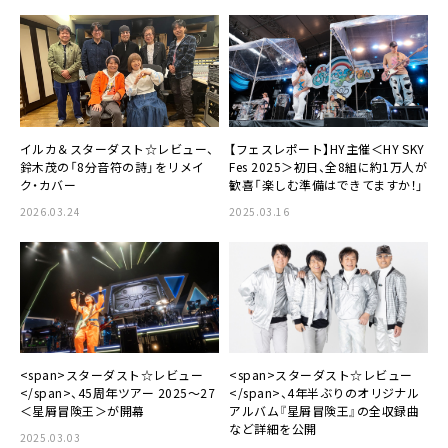
イルカ＆スターダスト☆レビュー、
【フェスレポート】HY主催＜HY SKY
鈴木茂の「8分音符の詩」をリメイ
Fes 2025＞初日、全8組に約1万人が
ク・カバー
歓喜「楽しむ準備はできてますか！」
2026.03.24
2025.03.16
<span>スターダスト☆レビュー
<span>スターダスト☆レビュー
</span>、45周年ツアー 2025～27
</span>、4年半ぶりのオリジナル
＜星屑冒険王＞が開幕
アルバム『星屑冒険王』の全収録曲
など詳細を公開
2025.03.03