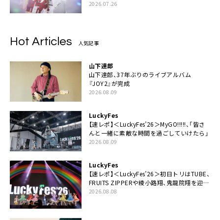
2026.07.26
Hot Articles
人気記事
山下達郎
山下達郎、37年ぶりのライブアルバム
『JOY2』が完成
2026.08.09
LuckyFes
【速レポ】＜LuckyFes’26＞MyGO!!!!!、「皆さ
んと一緒に素敵な時間を過ごしていけたら」
2026.08.09
LuckyFes
【速レポ】＜LuckyFes’26＞初日トリはTUBE、
FRUITS ZIPPERや綾小路翔、鬼龍院翔を迎え
た豪華コラボも「知ってたらぜひ一緒に歌っ
2026.08.08
てちょうだい」