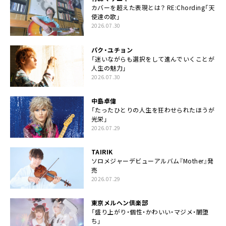
カバーを超えた表現とは？ RE:Chording「天
使達の歌」
2026.07.30
パク・ユチョン
「迷いながらも選択をして進んでいくことが
人生の魅力」
2026.07.30
中島卓偉
「たったひとりの人生を狂わせられたほうが
光栄」
2026.07.29
TAIRIK
ソロメジャーデビューアルバム『Mother』発
売
2026.07.29
東京メルヘン倶楽部
「盛り上がり・個性・かわいい・マジメ・闇堕
ち」