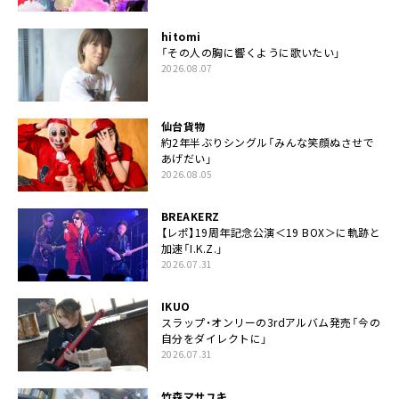
hitomi
「その人の胸に響くように歌いたい」
2026.08.07
仙台貨物
約2年半ぶりシングル「みんな笑顔ぬさせで
あげだい」
2026.08.05
BREAKERZ
【レポ】19周年記念公演＜19 BOX＞に軌跡と
加速「I.K.Z.」
2026.07.31
IKUO
スラップ・オンリーの3rdアルバム発売「今の
自分をダイレクトに」
2026.07.31
竹森マサユキ