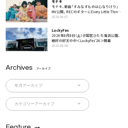
モナキ
モナキ、新曲「すみなすものは心なりけり」
MV公開。RECのギターにEvery Little Thing・
伊藤一朗参加も
2026.08.07
LuckyFes
2026年8月8日（土）＠国営ひたち海浜公園、
絶好の好天の中＜LuckyFes’26＞開幕
2026.08.08
Archives
アーカイブ
Feature
特集