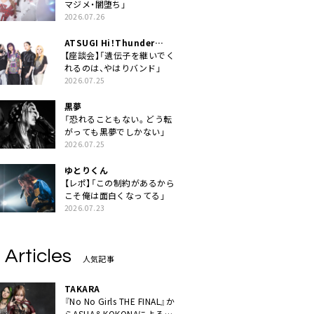
マジメ・闇堕ち」
2026.07.26
ATSUGI Hi！Thunder
Rock Festival
【座談会】「遺伝子を継いでく
れるのは、やはりバンド」
2026.07.25
黒夢
「恐れることもない。どう転
がっても黒夢でしかない」
2026.07.25
ゆとりくん
【レポ】「この制約があるから
こそ俺は面白くなってる」
2026.07.23
 Articles
人気記事
TAKARA
『No No Girls THE FINAL』か
らASHA＆KOKONAによるユ