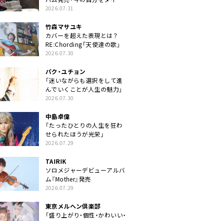
クトに」
2026.07.31
竹森マサユキ
カバーを超えた表現とは？
RE:Chording「天使達の歌」
2026.07.30
パク・ユチョン
「迷いながらも選択をして進
んでいくことが人生の魅力」
2026.07.30
中島卓偉
「たったひとりの人生を狂わ
せられたほうが光栄」
2026.07.29
TAIRIK
ソロメジャーデビューアルバ
ム『Mother』発売
2026.07.29
東京メルヘン倶楽部
「盛り上がり・個性・かわいい・