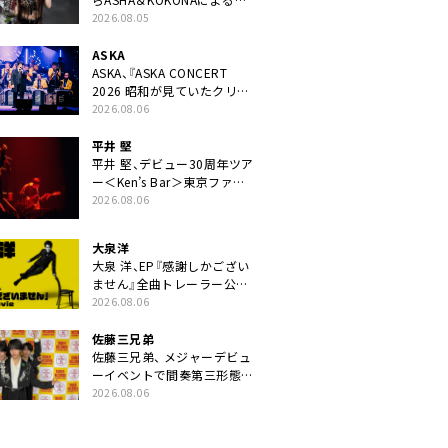
ニット・TAKARAがデビュー
2026.08.05
ASKA
ASKA、『ASKA CONCERT
2026 昭和が見ていたクリス
マス!? 』発売＆上映決定
2026.08.06
平井 堅
平井 堅、デビュー30周年ツア
ー＜Ken’s Bar＞東京ファイ
ナル公演の映像商品化決定。
2026.08.06
ブックレットには平井堅のメ
ッセージ掲載も
大泉洋
大泉 洋、EP『感謝しかござい
ません』全曲トレーラー公
開。幾田りら書き下ろし曲や
2026.08.06
ジャズピアニスト・小曽根真
による提供曲のレコーディン
佐藤三兄弟
グ映像の一部解禁も
佐藤三兄弟、 メジャーデビュ
ーイベントで間奏第三形態ダ
ンスを披露
2026.08.06