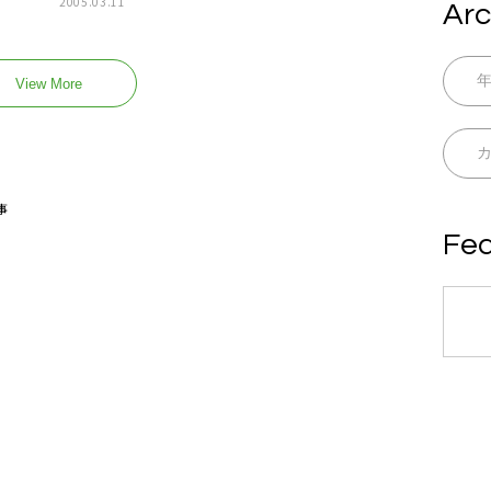
2005.03.11
Arc
View More
事
Fea