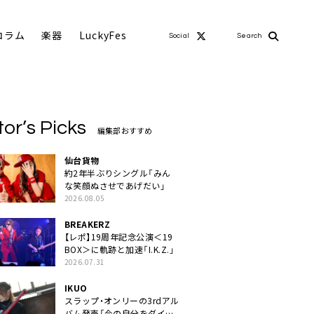
コラム
楽器
LuckyFes
Social
Search
tor’s Picks
編集部おすすめ
仙台貨物
約2年半ぶりシングル「みん
な笑顔ぬさせであげだい」
2026.08.05
BREAKERZ
【レポ】19周年記念公演＜19
BOX＞に軌跡と加速「I.K.Z.」
2026.07.31
IKUO
スラップ・オンリーの3rdアル
バム発売「今の自分をダイレ