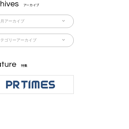
hives
アーカイブ
ture
特集