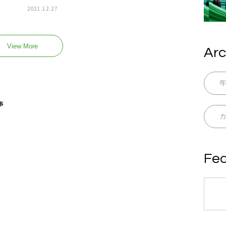
2021.12.27
View More
Arc
事
Fea