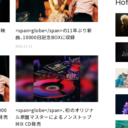
Hot
ク映
<span>globe</span>の11年ぶり新
曲、10000日記念BOXに収録
2022.11.11
000
<span>globe</span>、初のオリジナ
発売
ル原盤マスターによるノンストップ
MIX CD発売