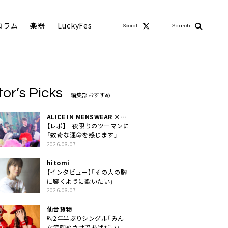
コラム
楽器
LuckyFes
Social
Search
tor’s Picks
編集部おすすめ
ALICE IN MENSWEAR ×
MASCHERA
【レポ】一夜限りのツーマンに
「数奇な運命を感じます」
2026.08.07
hitomi
【インタビュー】「その人の胸
に響くように歌いたい」
2026.08.07
仙台貨物
約2年半ぶりシングル「みん
な笑顔ぬさせであげだい」