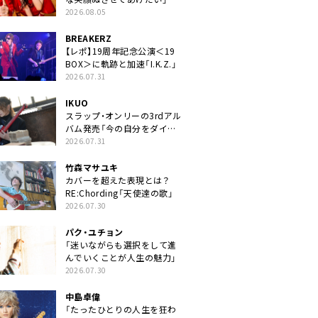
2026.08.05
BREAKERZ
【レポ】19周年記念公演＜19
BOX＞に軌跡と加速「I.K.Z.」
2026.07.31
IKUO
スラップ・オンリーの3rdアル
バム発売「今の自分をダイレ
クトに」
2026.07.31
竹森マサユキ
カバーを超えた表現とは？
RE:Chording「天使達の歌」
2026.07.30
パク・ユチョン
「迷いながらも選択をして進
んでいくことが人生の魅力」
2026.07.30
中島卓偉
「たったひとりの人生を狂わ