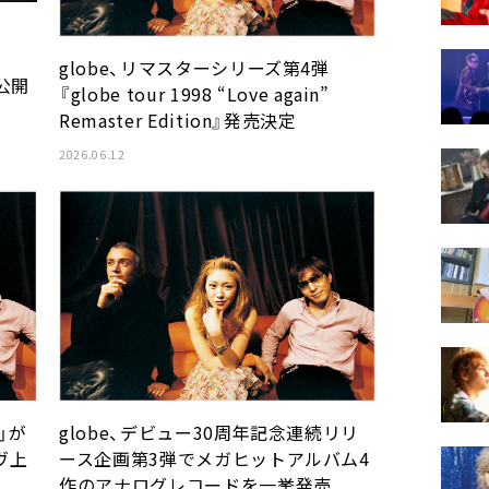
globe、リマスターシリーズ第4弾
像公開
『globe tour 1998 “Love again”
Remaster Edition』発売決定
2026.06.12
n」が
globe、デビュー30周年記念連続リリ
ヴ上
ース企画第3弾でメガヒットアルバム4
作のアナログレコードを一挙発売