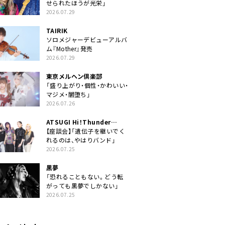
せられたほうが光栄」
2026.07.29
TAIRIK
ソロメジャーデビューアルバ
ム『Mother』発売
2026.07.29
東京メルヘン倶楽部
「盛り上がり・個性・かわいい・
マジメ・闇堕ち」
2026.07.26
ATSUGI Hi！Thunder
Rock Festival
【座談会】「遺伝子を継いでく
れるのは、やはりバンド」
2026.07.25
黒夢
「恐れることもない。どう転
がっても黒夢でしかない」
2026.07.25