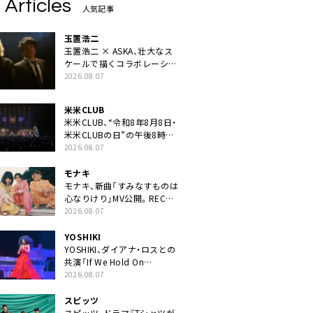
 Articles
人気記事
玉置浩二
玉置浩二 × ASKA、壮大なス
ケールで描くコラボレーショ
ン曲「音銀河」リリース決定。
2026.08.07
カップリングには新曲「命の
宿り」収録も
米米CLUB
米米CLUB、“令和8年8月8日・
米米CLUBの日”の午後8時に
40周年ライブより「FANtachy
2026.08.07
medley」を88年限定公開
モナキ
モナキ、新曲「すみなすものは
心なりけり」MV公開。RECの
ギターにEvery Little Thing・
2026.08.07
伊藤一朗参加も
YOSHIKI
YOSHIKI、ダイアナ・ロスとの
共演「If We Hold On
Together」ライブ映像公開
2026.08.07
スピッツ
スピッツ、ドラマ『Tシャツが