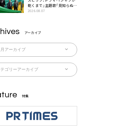
乾くまで』主題歌「見知らぬ
糸」本日配信。ドラマとのSP
2026.08.07
コラボムービー公開も
hives
アーカイブ
ture
特集