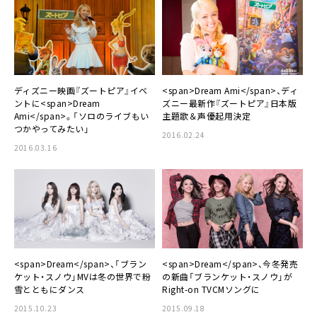
ディズニー映画『ズートピア』イベ
<span>Dream Ami</span>、ディ
ントに<span>Dream
ズニー最新作『ズートピア』日本版
Ami</span>。「ソロのライブもい
主題歌＆声優起用決定
つかやってみたい」
2016.02.24
2016.03.16
<span>Dream</span>、「ブラン
<span>Dream</span>、今冬発売
ケット・スノウ」MVは冬の世界で粉
の新曲「ブランケット・スノウ」が
雪とともにダンス
Right-on TVCMソングに
2015.10.23
2015.09.18