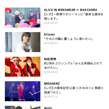
ALICE IN MENSWEAR × MASCHERA
【レポ】一夜限りのツーマンに「数奇な運命を
感じます」
2026.08.07
hitomi
「その人の胸に響くように歌いたい」
2026.08.07
仙台貨物
約2年半ぶりシングル「みんな笑顔ぬさせで
あげだい」
2026.08.05
BREAKERZ
【レポ】19周年記念公演＜19 BOX＞に軌跡と
加速「I.K.Z.」
2026.07.31
IKUO