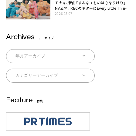
モナキ、新曲「すみなすものは心なりけり」
MV公開。RECのギターにEvery Little Thing・
伊藤一朗参加も
2026.08.07
Archives
アーカイブ
Feature
特集