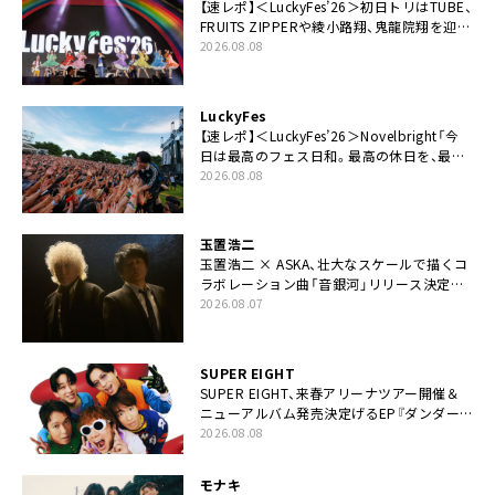
【速レポ】＜LuckyFes’26＞初日トリはTUBE、
FRUITS ZIPPERや綾小路翔、鬼龍院翔を迎え
た豪華コラボも「知ってたらぜひ一緒に歌っ
2026.08.08
てちょうだい」
LuckyFes
【速レポ】＜LuckyFes’26＞Novelbright「今
日は最高のフェス日和。最高の休日を、最高
の夏休みを作っていきたい」
2026.08.08
玉置浩二
玉置浩二 × ASKA、壮大なスケールで描くコ
ラボレーション曲「音銀河」リリース決定。
カップリングには新曲「命の宿り」収録も
2026.08.07
SUPER EIGHT
SUPER EIGHT、来春アリーナツアー開催＆
ニューアルバム発売決定げるEP『ダンダー
ラ』本日リリース
2026.08.08
モナキ