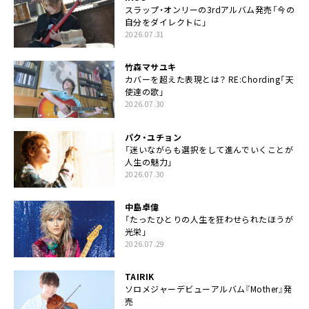
スラップ・オンリーの3rdアルバム発売「今の
自分をダイレクトに」
2026.07.31
竹森マサユキ
カバーを超えた表現とは？ RE:Chording「天
使達の歌」
2026.07.30
パク・ユチョン
「迷いながらも選択をして進んでいくことが
人生の魅力」
2026.07.30
中島卓偉
「たったひとりの人生を狂わせられたほうが
光栄」
2026.07.29
TAIRIK
ソロメジャーデビューアルバム『Mother』発
売