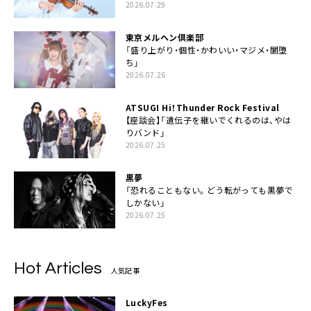
2026.07.29
東京メルヘン倶楽部
「盛り上がり・個性・かわいい・マジメ・闇堕
ち」
2026.07.26
ATSUGI Hi！Thunder Rock Festival
【座談会】「遺伝子を継いでくれるのは、やは
りバンド」
2026.07.25
黒夢
「恐れることもない。どう転がっても黒夢で
しかない」
2026.07.25
Hot Articles
人気記事
LuckyFes