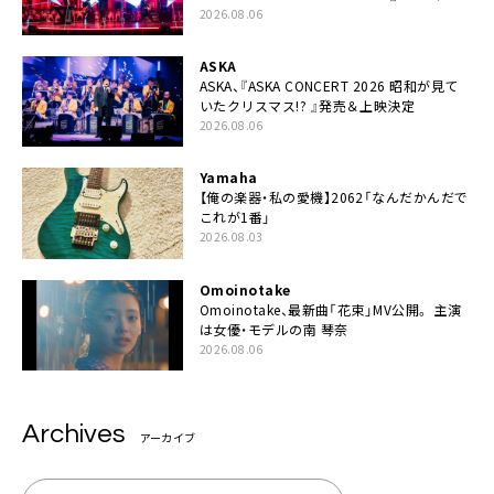
シキ」ライブパフォーマンスをYouTube公開
2026.08.06
ASKA
ASKA、『ASKA CONCERT 2026 昭和が見て
いたクリスマス!? 』発売＆上映決定
2026.08.06
Yamaha
【俺の楽器・私の愛機】2062「なんだかんだで
これが1番」
2026.08.03
Omoinotake
Omoinotake、最新曲「花束」MV公開。 主演
は女優・モデルの南 琴奈
2026.08.06
Archives
アーカイブ