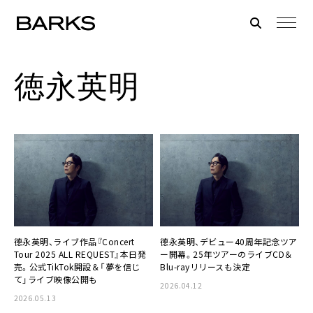
徳永英明
德永英明、ライブ作品『Concert
德永英明、デビュー40周年記念ツア
Tour 2025 ALL REQUEST』本日発
ー開幕。25年ツアーのライブCD＆
売。公式TikTok開設＆「夢を信じ
Blu-rayリリースも決定
て」ライブ映像公開も
2026.04.12
2026.05.13