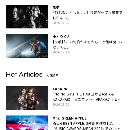
黒夢
「恐れることもない。どう転がっても黒夢で
しかない」
2026.07.25
ゆとりくん
【レポ】「この制約があるからこそ俺は面白く
なってる」
2026.07.23
Hot Articles
人気記事
TAKARA
『No No Girls THE FINAL』からASHA＆
KOKONAによるユニット・TAKARAがデビュ
ー
2026.08.05
Mrs. GREEN APPLE
Mrs. GREEN APPLE、2連覇を達成した
『MUSIC AWARDS JAPAN 2026』での「クス