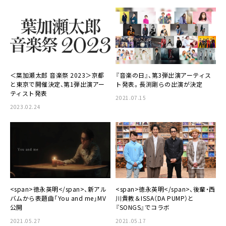
＜葉加瀬太郎 音楽祭 2023＞京都
『音楽の日』、第3弾出演アーティス
と東京で開催決定、第1弾出演アー
ト発表。長渕剛らの出演が決定
ティスト発表
2021.07.15
2023.02.24
<span>徳永英明</span>、新アル
<span>徳永英明</span>、後輩・西
バムから表題曲「You and me」MV
川貴教＆ISSA（DA PUMP）と
公開
『SONGS』でコラボ
2021.05.27
2021.05.17