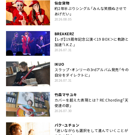
仙台貨物
約2年半ぶりシングル「みんな笑顔ぬさせで
あげだい」
2026.08.05
BREAKERZ
【レポ】19周年記念公演＜19 BOX＞に軌跡と
加速「I.K.Z.」
2026.07.31
IKUO
スラップ・オンリーの3rdアルバム発売「今の
自分をダイレクトに」
2026.07.31
竹森マサユキ
カバーを超えた表現とは？ RE:Chording「天
使達の歌」
2026.07.30
パク・ユチョン
「迷いながらも選択をして進んでいくことが