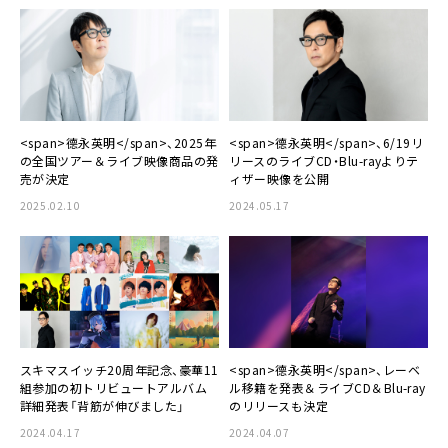
<span>德永英明</span>、2025年
<span>德永英明</span>、6/19リ
の全国ツアー＆ライブ映像商品の発
リースのライブCD・Blu-rayよりテ
売が決定
ィザー映像を公開
2025.02.10
2024.05.17
スキマスイッチ20周年記念、豪華11
<span>德永英明</span>、レーベ
組参加の初トリビュートアルバム
ル移籍を発表＆ライブCD＆Blu-ray
詳細発表「背筋が伸びました」
のリリースも決定
2024.04.17
2024.04.07