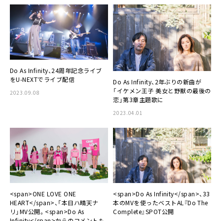
Do As Infinity、24周年記念ライブ
をU-NEXTでライブ配信
Do As Infinity、2年ぶりの新曲が
「イケメン王子 美女と野獣の最後の
2023.09.08
恋」第3章主題歌に
2023.04.01
<span>ONE LOVE ONE
<span>Do As Infinity</span>、33
HEART</span>、「本日ハ晴天ナ
本のMVを使ったベストAL『Do The
リ」MV公開。<span>Do As
Complete』SPOT公開
Infinity</span>からのコメントも