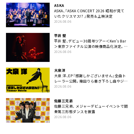
ASKA
ASKA、『ASKA CONCERT 2026 昭和が見て
いたクリスマス!? 』発売＆上映決定
2026.08.06
平井 堅
平井 堅、デビュー30周年ツアー＜Ken’s Bar
＞東京ファイナル公演の映像商品化決定。ブ
ックレットには平井堅のメッセージ掲載も
2026.08.06
大泉洋
大泉 洋、EP『感謝しかございません』全曲ト
レーラー公開。幾田りら書き下ろし曲やジャ
ズピアニスト・小曽根真による提供曲のレコ
2026.08.06
ーディング映像の一部解禁も
佐藤三兄弟
佐藤三兄弟、 メジャーデビューイベントで間
奏第三形態ダンスを披露
2026.08.06