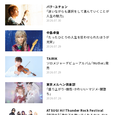
パク・ユチョン
「迷いながらも選択をして進んでいくことが
人生の魅力」
2026.07.30
中島卓偉
「たったひとりの人生を狂わせられたほうが
光栄」
2026.07.29
TAIRIK
ソロメジャーデビューアルバム『Mother』発
売
2026.07.29
東京メルヘン倶楽部
「盛り上がり・個性・かわいい・マジメ・闇堕
ち」
2026.07.26
ATSUGI Hi！Thunder Rock Festival
【座談会】「遺伝子を継いでくれるのは、やは