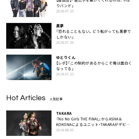
りバンド」
2026.07.25
黒夢
「恐れることもない。どう転がっても黒夢で
しかない」
2026.07.25
ゆとりくん
【レポ】「この制約があるからこそ俺は面白く
なってる」
2026.07.23
Hot Articles
人気記事
TAKARA
『No No Girls THE FINAL』からASHA＆
KOKONAによるユニット・TAKARAがデビュ
ー
2026.08.05