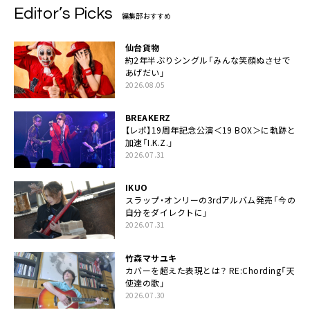
Editor’s Picks
編集部おすすめ
仙台貨物
約2年半ぶりシングル「みんな笑顔ぬさせで
あげだい」
2026.08.05
BREAKERZ
【レポ】19周年記念公演＜19 BOX＞に軌跡と
加速「I.K.Z.」
2026.07.31
IKUO
スラップ・オンリーの3rdアルバム発売「今の
自分をダイレクトに」
2026.07.31
竹森マサユキ
カバーを超えた表現とは？ RE:Chording「天
使達の歌」
2026.07.30