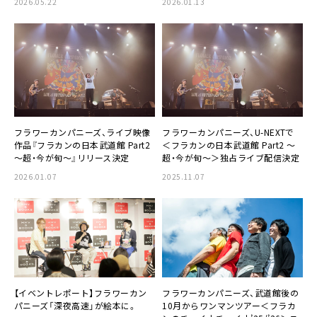
2026.05.22
2026.01.13
フラワーカンパニーズ、ライブ映像
フラワーカンパニーズ、U-NEXTで
作品『フラカンの日本武道館 Part2
＜フラカンの日本武道館 Part2 〜
～超・今が旬～』リリース決定
超・今が旬〜＞独占ライブ配信決定
2026.01.07
2025.11.07
【イベントレポート】フラワーカン
フラワーカンパニーズ、武道館後の
パニーズ「深夜高速」が絵本に。
10月からワンマンツアー＜フラカ