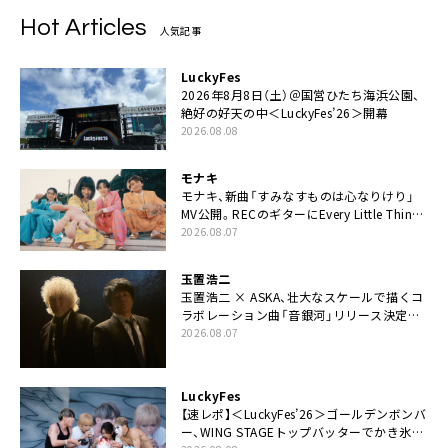
Hot Articles
人気記事
LuckyFes
2026年8月8日（土）＠国営ひたち海浜公園、
絶好の好天の中＜LuckyFes’26＞開幕
2026.08.08
モナキ
モナキ、新曲「すみなすものは心なりけり」
MV公開。RECのギターにEvery Little Thing・
伊藤一朗参加も
2026.08.07
玉置浩二
玉置浩二 × ASKA、壮大なスケールで描くコ
ラボレーション曲「音銀河」リリース決定。
カップリングには新曲「命の宿り」収録も
2026.08.07
LuckyFes
【速レポ】＜LuckyFes’26＞ゴールデンボンバ
ー、WING STAGEトップバッターでかき氷爆