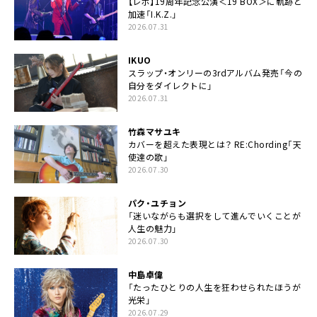
【レポ】19周年記念公演＜19 BOX＞に軌跡と
加速「I.K.Z.」
2026.07.31
IKUO
スラップ・オンリーの3rdアルバム発売「今の
自分をダイレクトに」
2026.07.31
竹森マサユキ
カバーを超えた表現とは？ RE:Chording「天
使達の歌」
2026.07.30
パク・ユチョン
「迷いながらも選択をして進んでいくことが
人生の魅力」
2026.07.30
中島卓偉
「たったひとりの人生を狂わせられたほうが
光栄」
2026.07.29