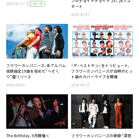
ンのチョイナチョイナ’25/’26＞ス
レポート
2025.07.17
タート
2025.07.07
フラワーカンパニーズ、未アルバム
『ザ・ベストテン』をトリビュート、
収録曲全19曲を収めた“へそく
フラワーカンパニーズが当時のヒッ
り”盤リリース
ト曲のカバーライブを開催
2025.06.02
2025.05.27
The Birthday、9月開催＜
フラワーカンパニーズの新録「深夜