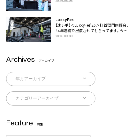
食いや瓦割り「みなさん完璧です！」
2026.08.08
LuckyFes
【速レポ】＜LuckyFes’26＞打首獄門同好会、
「4年連続で出演させてもらってます。今日
もとびっきり暑いですね」
2026.08.08
Archives
アーカイブ
Feature
特集