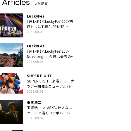
 Articles
人気記事
LuckyFes
【速レポ】＜LuckyFes’26＞初
日トリはTUBE、FRUITS
ZIPPERや綾小路翔、鬼龍院翔
2026.08.08
を迎えた豪華コラボも「知っ
てたらぜひ一緒に歌ってちょ
LuckyFes
うだい」
【速レポ】＜LuckyFes’26＞
Novelbright「今日は最高のフ
ェス日和。最高の休日を、最
2026.08.08
高の夏休みを作っていきた
い」
SUPER EIGHT
SUPER EIGHT、来春アリーナ
ツアー開催＆ニューアルバム
発売決定げるEP『ダンダー
2026.08.08
ラ』本日リリース
玉置浩二
玉置浩二 × ASKA、壮大なス
ケールで描くコラボレーショ
ン曲「音銀河」リリース決定。
2026.08.07
カップリングには新曲「命の
宿り」収録も