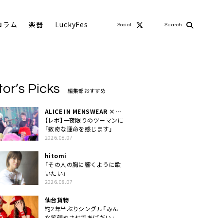
コラム
楽器
LuckyFes
Social
Search
tor’s Picks
編集部おすすめ
ALICE IN MENSWEAR ×
MASCHERA
【レポ】一夜限りのツーマンに
「数奇な運命を感じます」
2026.08.07
hitomi
「その人の胸に響くように歌
いたい」
2026.08.07
仙台貨物
約2年半ぶりシングル「みん
な笑顔ぬさせであげだい」