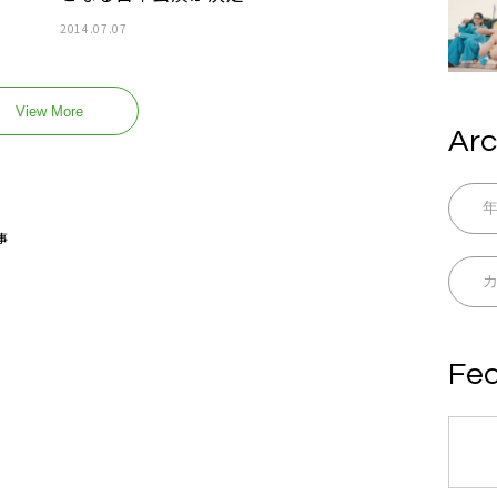
2014.07.07
View More
Arc
事
Fea