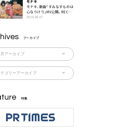
モナキ
モナキ、新曲「すみなすものは
心なりけり」MV公開。RECの
ギターにEvery Little Thing・
2026.08.07
伊藤一朗参加も
hives
アーカイブ
ture
特集