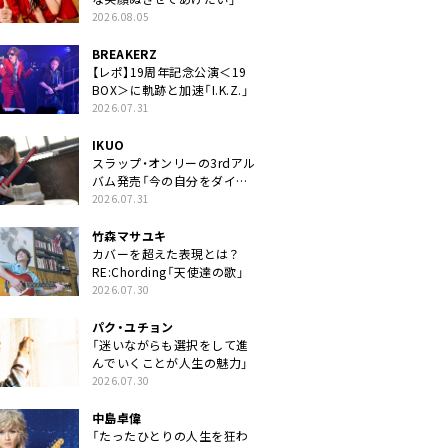
2026.08.05
BREAKERZ
【レポ】19周年記念公演＜19
BOX＞に軌跡と加速「I.K.Z.」
2026.07.31
IKUO
スラップ・オンリーの3rdアル
バム発売「今の自分をダイレ
クトに」
2026.07.31
竹森マサユキ
カバーを超えた表現とは？
RE:Chording「天使達の歌」
2026.07.30
パク・ユチョン
「迷いながらも選択をして進
んでいくことが人生の魅力」
2026.07.30
中島卓偉
「たったひとりの人生を狂わ