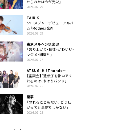
せられたほうが光栄」
2026.07.29
TAIRIK
ソロメジャーデビューアルバ
ム『Mother』発売
2026.07.29
東京メルヘン倶楽部
「盛り上がり・個性・かわいい・
マジメ・闇堕ち」
2026.07.26
ATSUGI Hi！Thunder
Rock Festival
【座談会】「遺伝子を継いでく
れるのは、やはりバンド」
2026.07.25
黒夢
「恐れることもない。どう転
がっても黒夢でしかない」
2026.07.25