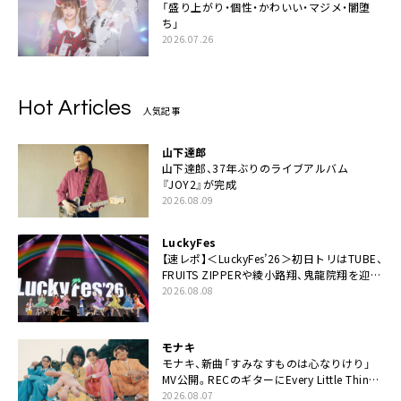
「盛り上がり・個性・かわいい・マジメ・闇堕
ち」
2026.07.26
Hot Articles
人気記事
山下達郎
山下達郎、37年ぶりのライブアルバム
『JOY2』が完成
2026.08.09
LuckyFes
【速レポ】＜LuckyFes’26＞初日トリはTUBE、
FRUITS ZIPPERや綾小路翔、鬼龍院翔を迎え
た豪華コラボも「知ってたらぜひ一緒に歌っ
2026.08.08
てちょうだい」
モナキ
モナキ、新曲「すみなすものは心なりけり」
MV公開。RECのギターにEvery Little Thing・
伊藤一朗参加も
2026.08.07