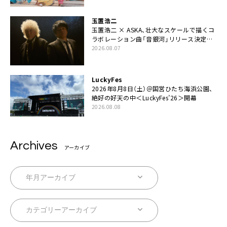
玉置浩二
玉置浩二 × ASKA、壮大なスケールで描くコ
ラボレーション曲「音銀河」リリース決定。
カップリングには新曲「命の宿り」収録も
2026.08.07
LuckyFes
2026年8月8日（土）＠国営ひたち海浜公園、
絶好の好天の中＜LuckyFes’26＞開幕
2026.08.08
Archives
アーカイブ