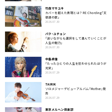
竹森マサユキ
カバーを超えた表現とは？ RE:Chording「天
使達の歌」
2026.07.30
パク・ユチョン
「迷いながらも選択をして進んでいくことが
人生の魅力」
2026.07.30
中島卓偉
「たったひとりの人生を狂わせられたほうが
光栄」
2026.07.29
TAIRIK
ソロメジャーデビューアルバム『Mother』発
売
2026.07.29
東京メルヘン倶楽部