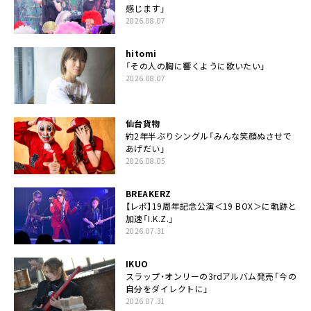
感じます」
2026.08.07
hitomi
「その人の胸に響くように歌いたい」
2026.08.07
仙台貨物
約2年半ぶりシングル「みんな笑顔ぬさせで
あげだい」
2026.08.05
BREAKERZ
【レポ】19周年記念公演＜19 BOX＞に軌跡と
加速「I.K.Z.」
2026.07.31
IKUO
スラップ・オンリーの3rdアルバム発売「今の
自分をダイレクトに」
2026.07.31