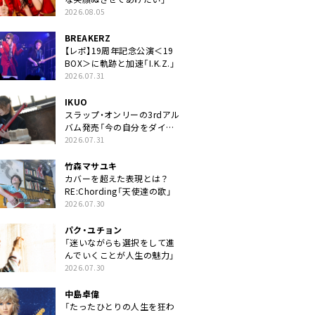
2026.08.05
BREAKERZ
【レポ】19周年記念公演＜19
BOX＞に軌跡と加速「I.K.Z.」
2026.07.31
IKUO
スラップ・オンリーの3rdアル
バム発売「今の自分をダイレ
クトに」
2026.07.31
竹森マサユキ
カバーを超えた表現とは？
RE:Chording「天使達の歌」
2026.07.30
パク・ユチョン
「迷いながらも選択をして進
んでいくことが人生の魅力」
2026.07.30
中島卓偉
「たったひとりの人生を狂わ