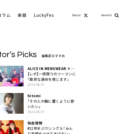
コラム
楽器
LuckyFes
Social
Search
tor’s Picks
編集部おすすめ
ALICE IN MENSWEAR ×
MASCHERA
【レポ】一夜限りのツーマンに
「数奇な運命を感じます」
2026.08.07
hitomi
「その人の胸に響くように歌
いたい」
2026.08.07
仙台貨物
約2年半ぶりシングル「みん
な笑顔ぬさせであげだい」