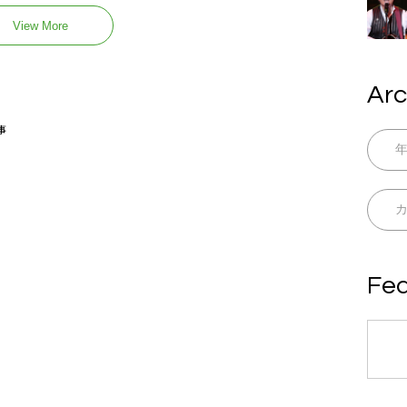
View More
Arc
事
Fea