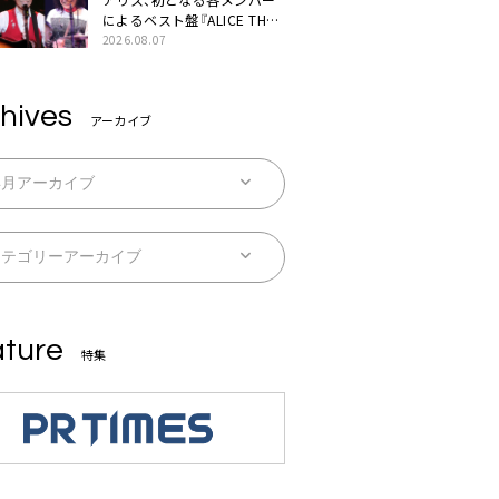
によるベスト盤『ALICE THE
BEST “TORILOGY”』リリー
2026.08.07
ス決定
hives
アーカイブ
ture
特集