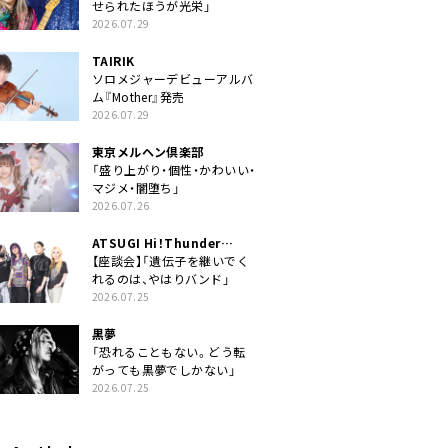
せられたほうが光栄」
2026.07.29
TAIRIK
ソロメジャーデビューアルバ
ム『Mother』発売
2026.07.29
東京メルヘン倶楽部
「盛り上がり・個性・かわいい・
マジメ・闇堕ち」
2026.07.26
ATSUGI Hi！Thunder
Rock Festival
【座談会】「遺伝子を継いでく
れるのは、やはりバンド」
2026.07.25
黒夢
「恐れることもない。どう転
がっても黒夢でしかない」
2026.07.25