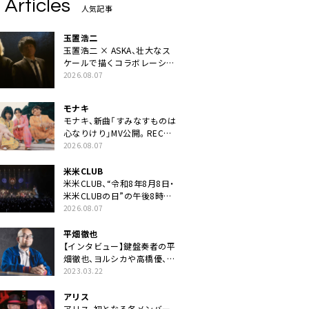
 Articles
人気記事
玉置浩二
玉置浩二 × ASKA、壮大なス
ケールで描くコラボレーショ
ン曲「音銀河」リリース決定。
2026.08.07
カップリングには新曲「命の
宿り」収録も
モナキ
モナキ、新曲「すみなすものは
心なりけり」MV公開。RECの
ギターにEvery Little Thing・
2026.08.07
伊藤一朗参加も
米米CLUB
米米CLUB、“令和8年8月8日・
米米CLUBの日”の午後8時に
40周年ライブより「FANtachy
2026.08.07
medley」を88年限定公開
平畑徹也
【インタビュー】鍵盤奏者の平
畑徹也、ヨルシカや高橋優、キ
タニタツヤなど9名のゲスト
2023.03.22
を迎えた初アルバムに音楽人
生の総括「自分自身を再確認
アリス
できた」
アリス、初となる各メンバー