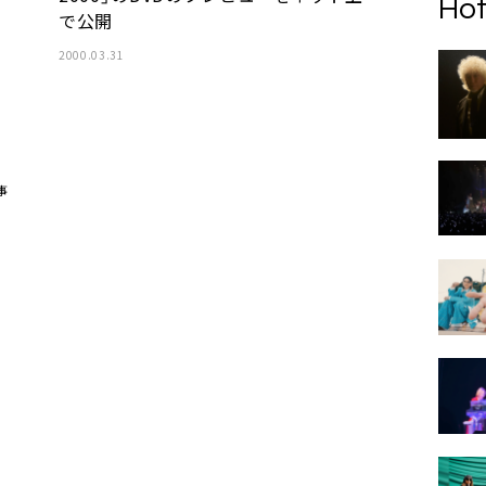
Hot
で公開
2000.03.31
事