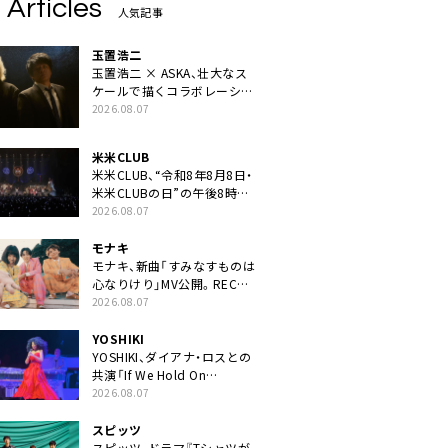
 Articles
人気記事
玉置浩二
玉置浩二 × ASKA、壮大なス
ケールで描くコラボレーショ
ン曲「音銀河」リリース決定。
2026.08.07
カップリングには新曲「命の
宿り」収録も
米米CLUB
米米CLUB、“令和8年8月8日・
米米CLUBの日”の午後8時に
40周年ライブより「FANtachy
2026.08.07
medley」を88年限定公開
モナキ
モナキ、新曲「すみなすものは
心なりけり」MV公開。RECの
ギターにEvery Little Thing・
2026.08.07
伊藤一朗参加も
YOSHIKI
YOSHIKI、ダイアナ・ロスとの
共演「If We Hold On
Together」ライブ映像公開
2026.08.07
スピッツ
スピッツ、ドラマ『Tシャツが