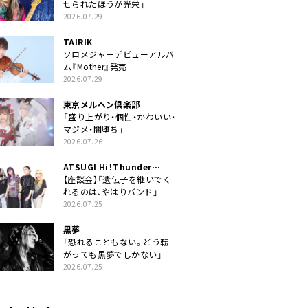
せられたほうが光栄」
2026.07.29
TAIRIK
ソロメジャーデビューアルバ
ム『Mother』発売
2026.07.29
東京メルヘン倶楽部
「盛り上がり・個性・かわいい・
マジメ・闇堕ち」
2026.07.26
ATSUGI Hi！Thunder
Rock Festival
【座談会】「遺伝子を継いでく
れるのは、やはりバンド」
2026.07.25
黒夢
「恐れることもない。どう転
がっても黒夢でしかない」
2026.07.25