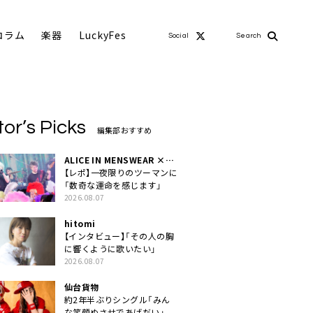
コラム
楽器
LuckyFes
Social
Search
tor’s Picks
編集部おすすめ
ALICE IN MENSWEAR ×
MASCHERA
【レポ】一夜限りのツーマンに
「数奇な運命を感じます」
2026.08.07
hitomi
【インタビュー】「その人の胸
に響くように歌いたい」
2026.08.07
仙台貨物
約2年半ぶりシングル「みん
な笑顔ぬさせであげだい」