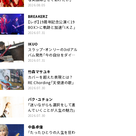
2026.08.05
BREAKERZ
【レポ】19周年記念公演＜19
BOX＞に軌跡と加速「I.K.Z.」
2026.07.31
IKUO
スラップ・オンリーの3rdアル
バム発売「今の自分をダイレ
クトに」
2026.07.31
竹森マサユキ
カバーを超えた表現とは？
RE:Chording「天使達の歌」
2026.07.30
パク・ユチョン
「迷いながらも選択をして進
んでいくことが人生の魅力」
2026.07.30
中島卓偉
「たったひとりの人生を狂わ