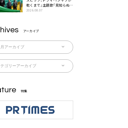
乾くまで』主題歌「見知らぬ
糸」本日配信。ドラマとのSP
2026.08.07
コラボムービー公開も
hives
アーカイブ
ture
特集