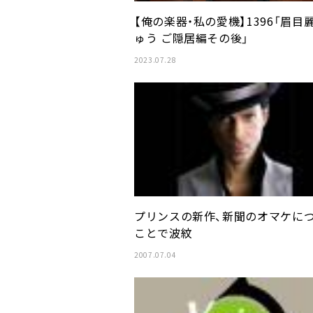
【俺の楽器・私の愛機】1396「眉目
ゅう ご隠居編その後」
2023.07.28
プリンスの新作、新聞のオマケに
ことで波紋
2007.07.04