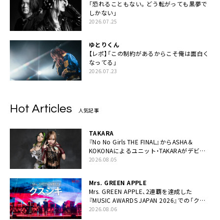
「恐れることもない。どう転がっても黒夢で
しかない」
2026.07.25
ゆとりくん
【レポ】「この制約があるからこそ俺は面白く
なってる」
2026.07.23
Hot Articles
人気記事
TAKARA
『No No Girls THE FINAL』からASHA＆
KOKONAによるユニット・TAKARAがデビュ
ー
2026.08.05
Mrs. GREEN APPLE
Mrs. GREEN APPLE、2連覇を達成した
『MUSIC AWARDS JAPAN 2026』での「クス
シキ」ライブパフォーマンスをYouTube公開
2026.08.06