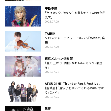
中島卓偉
「たったひとりの人生を狂わせられたほうが
光栄」
2026.07.29
TAIRIK
ソロメジャーデビューアルバム『Mother』発
売
2026.07.29
東京メルヘン倶楽部
「盛り上がり・個性・かわいい・マジメ・闇堕
ち」
2026.07.26
ATSUGI Hi！Thunder Rock Festival
【座談会】「遺伝子を継いでくれるのは、やは
りバンド」
2026.07.25
黒夢