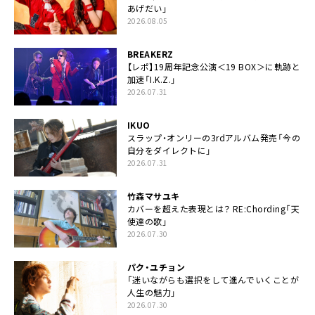
あげだい」
2026.08.05
BREAKERZ
【レポ】19周年記念公演＜19 BOX＞に軌跡と
加速「I.K.Z.」
2026.07.31
IKUO
スラップ・オンリーの3rdアルバム発売「今の
自分をダイレクトに」
2026.07.31
竹森マサユキ
カバーを超えた表現とは？ RE:Chording「天
使達の歌」
2026.07.30
パク・ユチョン
「迷いながらも選択をして進んでいくことが
人生の魅力」
2026.07.30