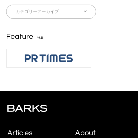
Feature
特集
Articles
About