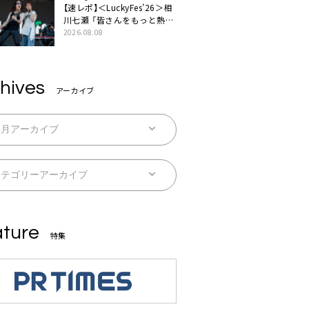
【速レポ】＜LuckyFes’26＞相
川七瀬 「皆さんをもっと熱
く、熱く、熱く盛り上げていき
2026.08.08
ます！」
hives
アーカイブ
ture
特集