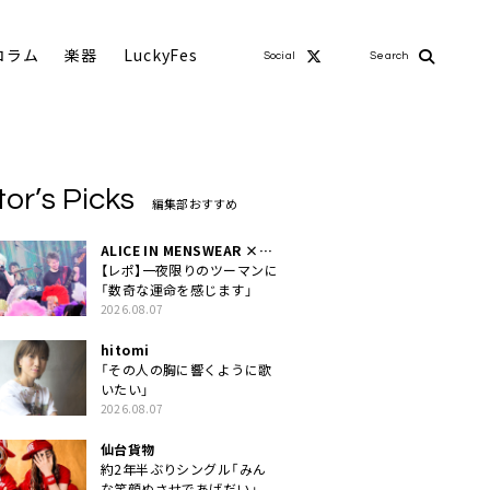
コラム
楽器
LuckyFes
Social
Search
tor’s Picks
編集部おすすめ
ALICE IN MENSWEAR ×
MASCHERA
【レポ】一夜限りのツーマンに
「数奇な運命を感じます」
2026.08.07
hitomi
「その人の胸に響くように歌
いたい」
2026.08.07
仙台貨物
約2年半ぶりシングル「みん
な笑顔ぬさせであげだい」