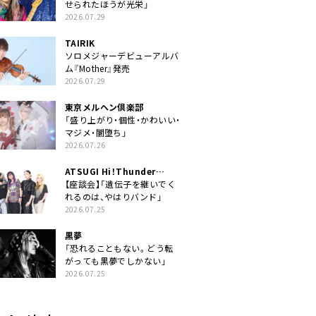
せられたほうが光栄」
2026.07.29
TAIRIK
ソロメジャーデビューアルバ
ム『Mother』発売
2026.07.29
東京メルヘン倶楽部
「盛り上がり・個性・かわいい・
マジメ・闇堕ち」
2026.07.26
ATSUGI Hi！Thunder
Rock Festival
【座談会】「遺伝子を継いでく
れるのは、やはりバンド」
2026.07.25
黒夢
「恐れることもない。どう転
がっても黒夢でしかない」
2026.07.25