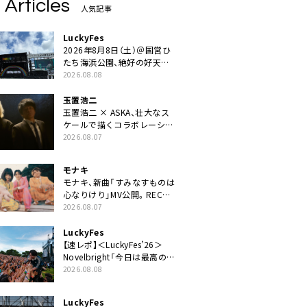
 Articles
人気記事
LuckyFes
2026年8月8日（土）＠国営ひ
たち海浜公園、絶好の好天の
中＜LuckyFes’26＞開幕
2026.08.08
玉置浩二
玉置浩二 × ASKA、壮大なス
ケールで描くコラボレーショ
ン曲「音銀河」リリース決定。
2026.08.07
カップリングには新曲「命の
宿り」収録も
モナキ
モナキ、新曲「すみなすものは
心なりけり」MV公開。RECの
ギターにEvery Little Thing・
2026.08.07
伊藤一朗参加も
LuckyFes
【速レポ】＜LuckyFes’26＞
Novelbright「今日は最高のフ
ェス日和。最高の休日を、最
2026.08.08
高の夏休みを作っていきた
い」
LuckyFes