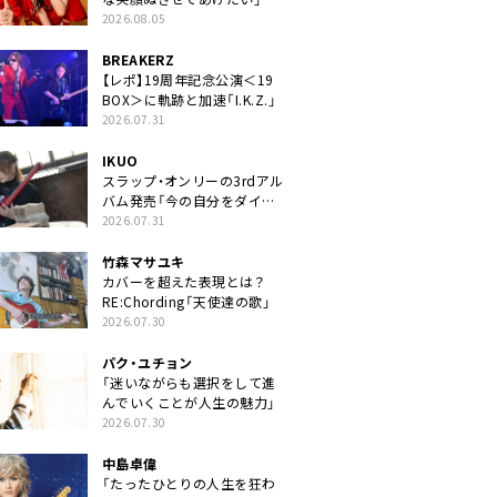
2026.08.05
BREAKERZ
【レポ】19周年記念公演＜19
BOX＞に軌跡と加速「I.K.Z.」
2026.07.31
IKUO
スラップ・オンリーの3rdアル
バム発売「今の自分をダイレ
クトに」
2026.07.31
竹森マサユキ
カバーを超えた表現とは？
RE:Chording「天使達の歌」
2026.07.30
パク・ユチョン
「迷いながらも選択をして進
んでいくことが人生の魅力」
2026.07.30
中島卓偉
「たったひとりの人生を狂わ