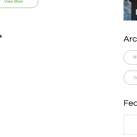
View More
事
Arc
Fea