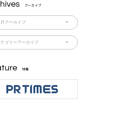
hives
アーカイブ
ture
特集