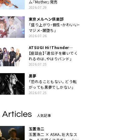
ム『Mother』発売
2026.07.29
東京メルヘン倶楽部
「盛り上がり・個性・かわいい・
マジメ・闇堕ち」
2026.07.26
ATSUGI Hi！Thunder
Rock Festival
【座談会】「遺伝子を継いでく
れるのは、やはりバンド」
2026.07.25
黒夢
「恐れることもない。どう転
がっても黒夢でしかない」
2026.07.25
 Articles
人気記事
玉置浩二
玉置浩二 × ASKA、壮大なス
ケールで描くコラボレーショ