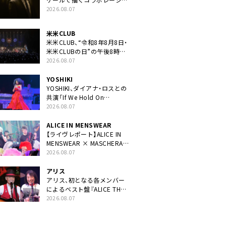
ン曲「音銀河」リリース決定。
2026.08.07
カップリングには新曲「命の
宿り」収録も
米米CLUB
米米CLUB、“令和8年8月8日・
米米CLUBの日”の午後8時に
40周年ライブより「FANtachy
2026.08.07
medley」を88年限定公開
YOSHIKI
YOSHIKI、ダイアナ・ロスとの
共演「If We Hold On
Together」ライブ映像公開
2026.08.07
ALICE IN MENSWEAR
【ライヴレポート】ALICE IN
MENSWEAR × MASCHERA、
ツーマン＜Masquerade in
2026.08.07
Wonderland＞に一夜限り豪
華共演と14年ぶり帰還「数奇
アリス
な運命を感じます」
アリス、初となる各メンバー
によるベスト盤『ALICE THE
BEST “TORILOGY”』リリー
2026.08.07
ス決定