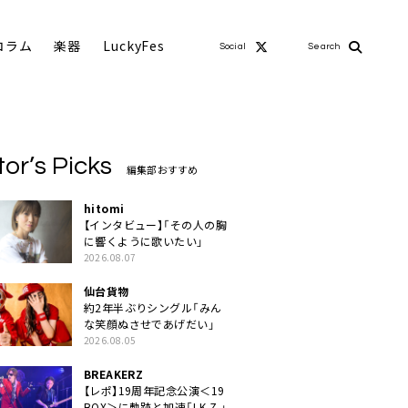
コラム
楽器
LuckyFes
Social
Search
tor’s Picks
編集部おすすめ
hitomi
【インタビュー】「その人の胸
に響くように歌いたい」
2026.08.07
仙台貨物
約2年半ぶりシングル「みん
な笑顔ぬさせであげだい」
2026.08.05
BREAKERZ
【レポ】19周年記念公演＜19
BOX＞に軌跡と加速「I.K.Z.」