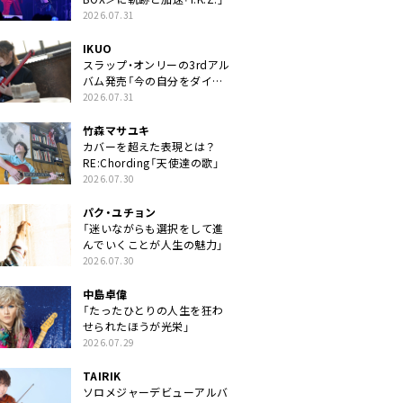
2026.07.31
IKUO
スラップ・オンリーの3rdアル
バム発売「今の自分をダイレ
クトに」
2026.07.31
竹森マサユキ
カバーを超えた表現とは？
RE:Chording「天使達の歌」
2026.07.30
パク・ユチョン
「迷いながらも選択をして進
んでいくことが人生の魅力」
2026.07.30
中島卓偉
「たったひとりの人生を狂わ
せられたほうが光栄」
2026.07.29
TAIRIK
ソロメジャーデビューアルバ