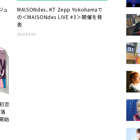
ビジュ
MAISONdes、KT Zepp Yokohamaで
定
の＜MAISONdes LIVE #3＞開催を発
表
2026.04.05
初恋
を落
開始