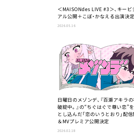
＜MAISONdes LIVE #3＞、キー
アル公開＋こぼ・かなえる出演決
2026.05.16
日曜日のメゾンデ、『百瀬アキラの
破綻中。』の“ちぐはぐで尊い恋”
とし込んだ「恋のいうとおり」配信
＆MVプレミア公開決定
2026.02.18